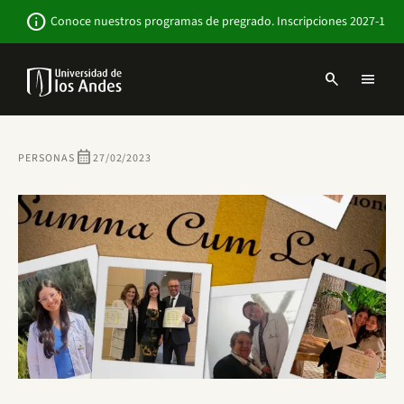
Pasar
Newsbar
info
Conoce nuestros programas de pregrado. Inscripciones 2027-1
al
contenido
principal
search
menu
Menu
links
Navbar
-
Sitio
calendar_month
PERSONAS
27/02/2023
Institucional