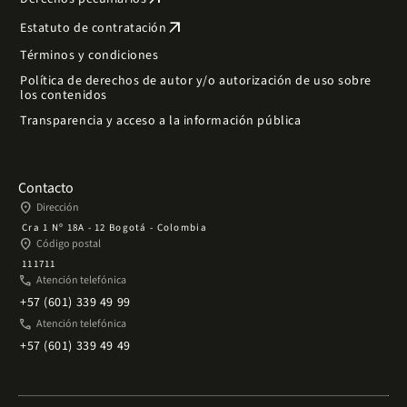
arrow_outward
Estatuto de contratación
Términos y condiciones
Política de derechos de autor y/o autorización de uso sobre
los contenidos
Transparencia y acceso a la información pública
Contacto
place
Dirección
Cra 1 Nº 18A - 12 Bogotá - Colombia
place
Código postal
111711
phone
Atención telefónica
+57 (601) 339 49 99
phone
Atención telefónica
+57 (601) 339 49 49