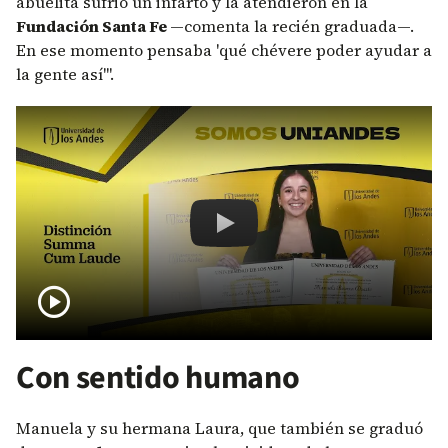
abuelita sufrió un infarto y la atendieron en la
Fundación Santa Fe
—comenta la recién graduada—.
En ese momento pensaba 'qué chévere poder ayudar a
la gente así'".
Remote video URL
Manuela Becerra se graduó 
play_circle
Con sentido humano
Manuela y su hermana Laura, que también se graduó