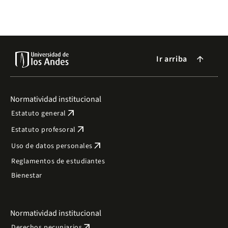
2024, reconocida por Forbes.
Ir arriba
arrow_forward
Normatividad institucional
arrow_outward
Estatuto general
arrow_outward
Estatuto profesoral
arrow_outward
Uso de datos personales
Reglamentos de estudiantes
Bienestar
Normatividad institucional
arrow_outward
Derechos pecuniarios