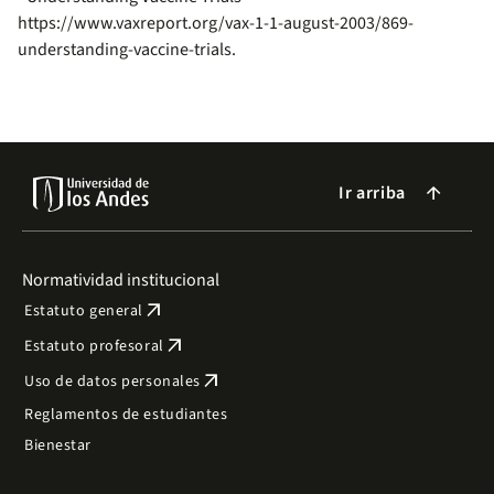
https://www.vaxreport.org/vax-1-1-august-2003/869-
understanding-vaccine-trials.
Ir arriba
arrow_forward
Normatividad institucional
arrow_outward
Estatuto general
arrow_outward
Estatuto profesoral
arrow_outward
Uso de datos personales
Reglamentos de estudiantes
Bienestar