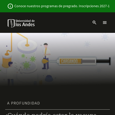
Pasar
Newsbar
info
Conoce nuestros programas de pregrado. Inscripciones 2027-1
al
contenido
principal
search
menu
Menu
links
Navbar
-
Sitio
Institucional
A PROFUNDIDAD