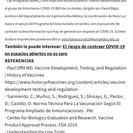
* Las infografías sobre ¿
Cómo llega una vacuna al público?
fueron desarrolladas por
el grupo de Voluntarios COVID-19 IBIO de Los Andes, dirigido por David Bigio,
profesor del Departamento de Ingeniería Biomédica, la coordinación de Mary Luz
Isaza y el apoyo del Programa de Voluntariado Uniandes, con el propósito de
combatir la desinformación que hay en general con respecto al COVID-19. Si tiene
dudas e inquietudes puede escribir a:
voluntarioscovid19@uniandes.edu.co
También le puede interesar:
El riesgo de contraer COVID-19
en espacios abiertos no es cero
REFERENCIAS
- Paul Offit MD. Vaccine Development, Testing, and Regulation
| History of Vaccines
https://www.historyofvaccines.org/content/articles/vaccine-
development-testing-and-regulation.
- Sarmiento, C.; Muñoz, S.; Rodríguez, S.; Ghisays, G.; Pastor,
D.; Castillo, O. Norma Técnica Para La Vacunación Según El
Programa Ampliado de Inmunizaciones - PAI.
- Center for Biologics Evaluation and Research. Vaccine
Product Approval Process. FDA 2019.
- Understanding Vaccine Trials