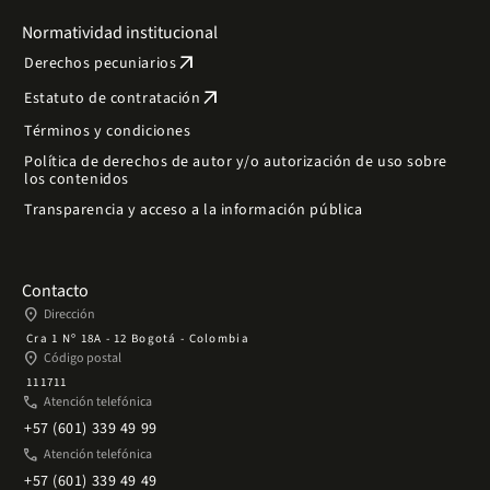
Normatividad institucional
arrow_outward
Derechos pecuniarios
arrow_outward
Estatuto de contratación
Términos y condiciones
Política de derechos de autor y/o autorización de uso sobre
los contenidos
Transparencia y acceso a la información pública
Contacto
place
Dirección
Cra 1 Nº 18A - 12 Bogotá - Colombia
place
Código postal
111711
phone
Atención telefónica
+57 (601) 339 49 99
phone
Atención telefónica
+57 (601) 339 49 49