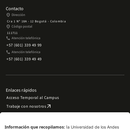
Contacto
place
Dirección
Cra 1 Nº 18A - 12 Bogotá - Colombia
place
Código postal
111711
phone
Atención telefónica
+57 (601) 339 49 99
phone
Atención telefónica
+57 (601) 339 49 49
Enlaces rápidos
Acceso Temporal al Campus
arrow_outward
Trabaje con nosotros
arrow_outward
Emergencias
Preguntas frecuentes