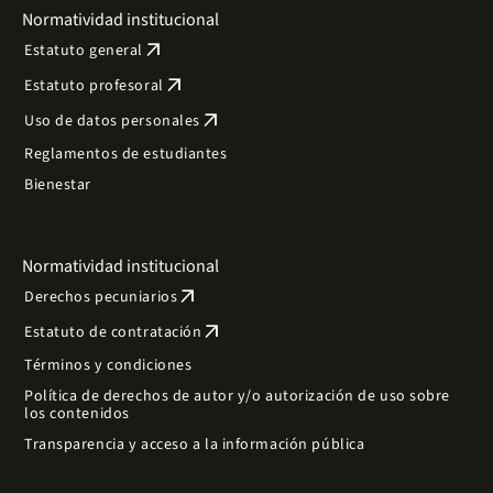
Normatividad institucional
arrow_outward
Estatuto general
arrow_outward
Estatuto profesoral
arrow_outward
Uso de datos personales
Reglamentos de estudiantes
Bienestar
Normatividad institucional
arrow_outward
Derechos pecuniarios
arrow_outward
Estatuto de contratación
Términos y condiciones
Política de derechos de autor y/o autorización de uso sobre
los contenidos
Transparencia y acceso a la información pública