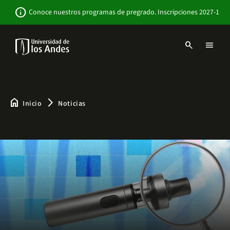
Pasar
Newsbar
info
Conoce nuestros programas de pregrado. Inscripciones 2027-1
al
contenido
principal
search
menu
Menu
links
Navbar
-
Sitio
Institucional
home
arrow_forward_ios
Inicio
Noticias