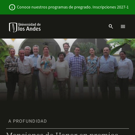
Pasar
Newsbar
info
Conoce nuestros programas de pregrado. Inscripciones 2027-1
al
contenido
principal
search
menu
Menu
links
Navbar
-
Sitio
Institucional
A PROFUNDIDAD