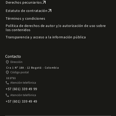
arrow_outward
Derechos pecuniarios
arrow_outward
Estatuto de contratación
Términos y condiciones
Política de derechos de autor y/o autorización de uso sobre
los contenidos
Transparencia y acceso a la información pública
Contacto
place
Dirección
Cra 1 Nº 18A - 12 Bogotá - Colombia
place
Código postal
111711
phone
Atención telefónica
+57 (601) 339 49 99
phone
Atención telefónica
+57 (601) 339 49 49