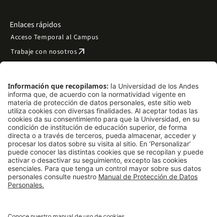
Enlaces rápidos
Acceso Temporal al Campus
arrow_outward
Trabaje con nosotros
arrow_outward
Emergencias
Preguntas frecuentes
arrow_outward
Filantropía y donaciones
arrow_outward
Mapa del sitio
Síguenos
LinkedIn
Instagram
Facebook
X
TikTok