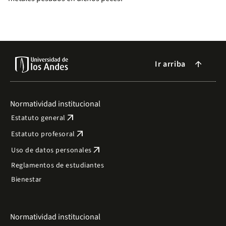
Ir arriba
arrow_forward
Normatividad institucional
arrow_outward
Estatuto general
arrow_outward
Estatuto profesoral
arrow_outward
Uso de datos personales
Reglamentos de estudiantes
Bienestar
Normatividad institucional