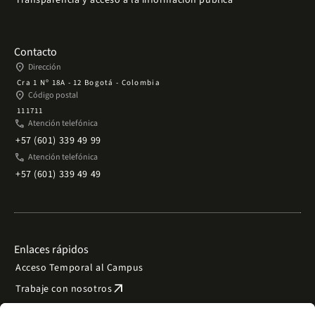
Transparencia y acceso a la información pública
Contacto
place
Dirección
Cra 1 Nº 18A - 12 Bogotá - Colombia
place
Código postal
111711
phone
Atención telefónica
+57 (601) 339 49 99
phone
Atención telefónica
+57 (601) 339 49 49
Enlaces rápidos
Acceso Temporal al Campus
arrow_outward
Trabaje con nosotros
arrow_outward
Emergencias