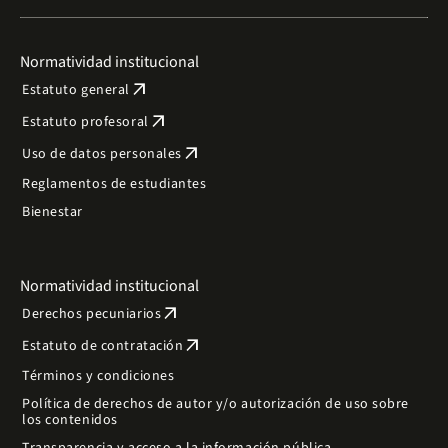
Normatividad institucional
arrow_outward
Estatuto general
arrow_outward
Estatuto profesoral
arrow_outward
Uso de datos personales
Reglamentos de estudiantes
Bienestar
Normatividad institucional
arrow_outward
Derechos pecuniarios
arrow_outward
Estatuto de contratación
Términos y condiciones
Política de derechos de autor y/o autorización de uso sobre
los contenidos