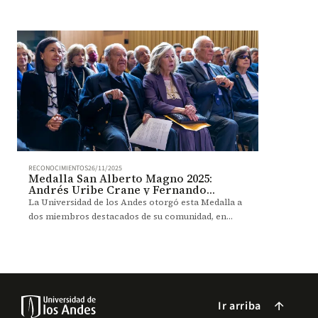
RECONOCIMIENTOS
26/11/2025
Medalla San Alberto Magno 2025:
Andrés Uribe Crane y Fernando
Restrepo Suárez
La Universidad de los Andes otorgó esta Medalla a
dos miembros destacados de su comunidad, en
reconocimiento a su labor filantrópica y a su
compromiso con la educación.
Ir arriba
arrow_forward