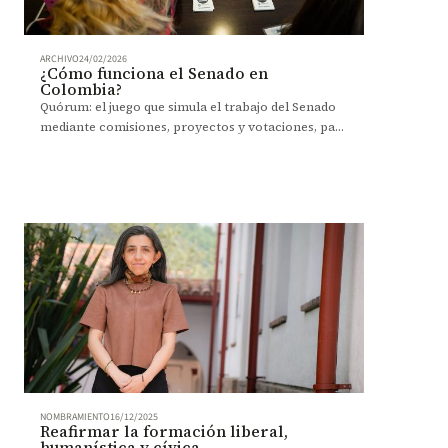
ARCHIVO
24/02/2026
¿Cómo funciona el Senado en
Colombia?
Quórum: el juego que simula el trabajo del Senado
mediante comisiones, proyectos y votaciones, para
enseñar de forma práctica cómo se construyen o
se hunden las leyes en Colombia.
NOMBRAMIENTO
16/12/2025
Reafirmar la formación liberal,
humanística y cívica