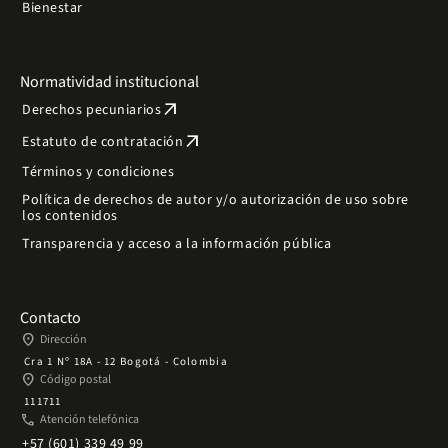
Bienestar
Normatividad institucional
arrow_outward
Derechos pecuniarios
arrow_outward
Estatuto de contratación
Términos y condiciones
Política de derechos de autor y/o autorización de uso sobre
los contenidos
Transparencia y acceso a la información pública
Contacto
place
Dirección
Cra 1 Nº 18A - 12 Bogotá - Colombia
place
Código postal
111711
phone
Atención telefónica
+57 (601) 339 49 99