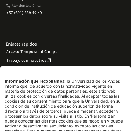
phone
Atención telefónica
+57 (601) 339 49 49
Enlaces rápidos
Acceso Temporal al Campus
arrow_outward
Trabaje con nosotros
arrow_outward
Emergencias
Preguntas frecuentes
arrow_outward
Filantropía y donaciones
arrow_outward
Mapa del sitio
Síguenos
LinkedIn