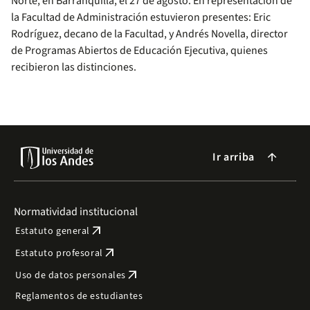
Norte, en Barranquilla, el 27 de agosto. En representación de
la Facultad de Administración estuvieron presentes: Eric
Rodríguez, decano de la Facultad, y Andrés Novella, director
de Programas Abiertos de Educación Ejecutiva, quienes
recibieron las distinciones.
Ir arriba
arrow_forward
Normatividad institucional
arrow_outward
Estatuto general
arrow_outward
Estatuto profesoral
arrow_outward
Uso de datos personales
Reglamentos de estudiantes