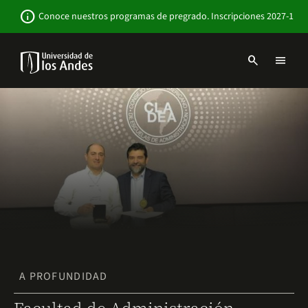
Pasar
Newsbar
info
Conoce nuestros programas de pregrado. Inscripciones 2027-1
al
contenido
principal
search
menu
Menu
links
Navbar
-
Sitio
Institucional
A PROFUNDIDAD