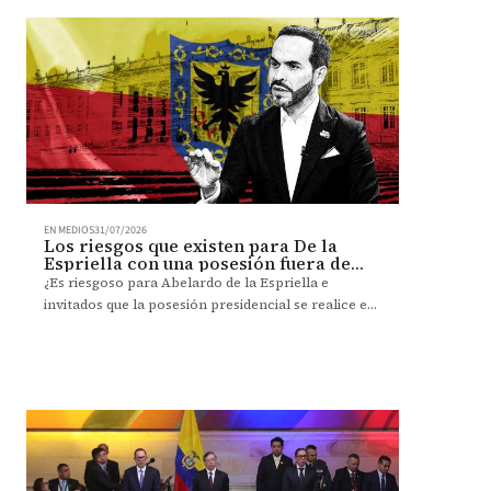
EN MEDIOS
31/07/2026
Los riesgos que existen para De la
Espriella con una posesión fuera de
Bogotá, según analistas
¿Es riesgoso para Abelardo de la Espriella e
invitados que la posesión presidencial se realice en
Cali? Sobre esto habló en Noticias Caracol Mónica
Pachón, profesora de la Universidad de los Andes.