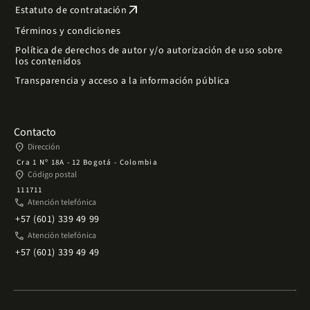
arrow_outward
Estatuto de contratación
Términos y condiciones
Política de derechos de autor y/o autorización de uso sobre
los contenidos
Transparencia y acceso a la información pública
Contacto
place
Dirección
Cra 1 Nº 18A - 12 Bogotá - Colombia
place
Código postal
111711
phone
Atención telefónica
+57 (601) 339 49 99
phone
Atención telefónica
+57 (601) 339 49 49