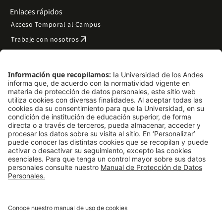
Enlaces rápidos
Acceso Temporal al Campus
arrow_outward
Trabaje con nosotros
arrow_outward
Emergencias
Preguntas frecuentes
arrow_outward
Filantropía y donaciones
arrow_outward
Mapa del sitio
Síguenos
LinkedIn
Instagram
Facebook
X
TikTok
YouTube