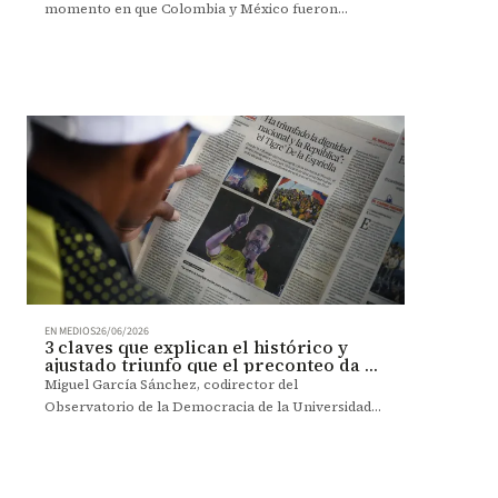
momento en que Colombia y México fueron
ejemplo para el mundo en la formación de
naciones democráticas.
EN MEDIOS
26/06/2026
3 claves que explican el histórico y
ajustado triunfo que el preconteo da a
De la Espriella
Miguel García Sánchez, codirector del
Observatorio de la Democracia de la Universidad
de los Andes en Bogotá, analiza el panorama
político y social del país, después de la victoria de
De la Espriella en las elecciones presidenciales.