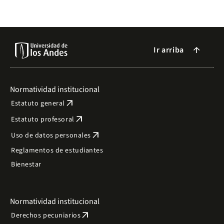
Ir arriba
arrow_forward
Normatividad institucional
arrow_outward
Estatuto general
arrow_outward
Estatuto profesoral
arrow_outward
Uso de datos personales
Reglamentos de estudiantes
Bienestar
Normatividad institucional
arrow_outward
Derechos pecuniarios