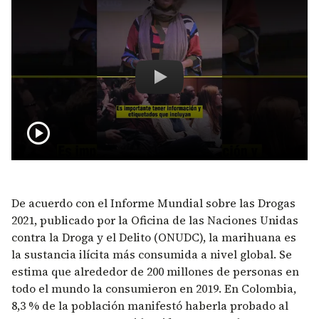
Regulación del mercado de c
play_circle
De acuerdo con el Informe Mundial sobre las Drogas
2021, publicado por la Oficina de las Naciones Unidas
contra la Droga y el Delito (ONUDC), la marihuana es
la sustancia ilícita más consumida a nivel global. Se
estima que alrededor de 200 millones de personas en
todo el mundo la consumieron en 2019. En Colombia,
8,3 % de la población manifestó haberla probado al