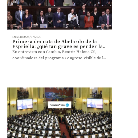
EN MEDIOS
24/07/2026
Primera derrota de Abelardo de la
Espriella: ¿qué tan grave es perder la
presidencia del Senado?
En entrevista con Cambio, Beatriz Helena Gil,
coordinadora del programa Congreso Visible de la
Universidad de los Andes, habló sobre la elección
de Honorio Henríquez como presidente del Senado
y lo que esta representa para la gobernabilidad del
presidente Abelardo de la Espriella.