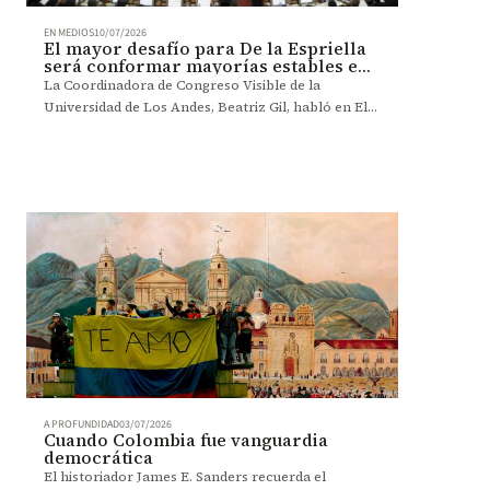
EN MEDIOS
10/07/2026
El mayor desafío para De la Espriella
será conformar mayorías estables en
Congreso: Gil
La Coordinadora de Congreso Visible de la
Universidad de Los Andes, Beatriz Gil, habló en El
Nuevo Siglo hablo de los retos del nuevo Congreso
A PROFUNDIDAD
03/07/2026
Cuando Colombia fue vanguardia
democrática
El historiador James E. Sanders recuerda el