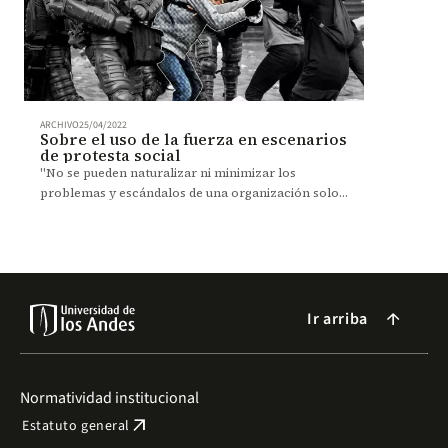
ARCHIVO
25/04/2022
Sobre el uso de la fuerza en escenarios
de protesta social
"No se pueden naturalizar ni minimizar los
problemas y escándalos de una organización solo
por respaldar la institucionalidad", Manuel
Iturralde.
Ir arriba
arrow_forward
Normatividad institucional
arrow_outward
Estatuto general