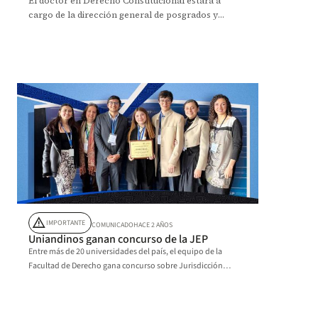
El doctor en Derecho Constitucional estará a
cargo de la dirección general de posgrados y
Educación Continua de la Facultad.
warning
IMPORTANTE
COMUNICADO
HACE 2 AÑOS
Uniandinos ganan concurso de la JEP
Entre más de 20 universidades del país, el equipo de la
Facultad de Derecho gana concurso sobre Jurisdicción
Especial para la Paz.