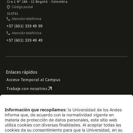
Cra 1 Nº 18A - 12 Bogotá - Colombia
place
Código postal
111711
phone
Atención telefónica
+57 (601) 339 49 99
phone
Atención telefónica
+57 (601) 339 49 49
Enlaces rápidos
Acceso Temporal al Campus
arrow_outward
Trabaje con nosotros
arrow_outward
Emergencias
Preguntas frecuentes
arrow_outward
Filantropía y donaciones
arrow_outward
Mapa del sitio