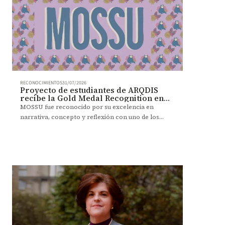
RECONOCIMIENTOS
31/07/2026
Proyecto de estudiantes de ARQDIS
recibe la Gold Medal Recognition en
BDC 2026
MOSSU fue reconocido por su excelencia en
narrativa, concepto y reflexión con uno de los
máximos galardones del Biodesign Challenge 2026.