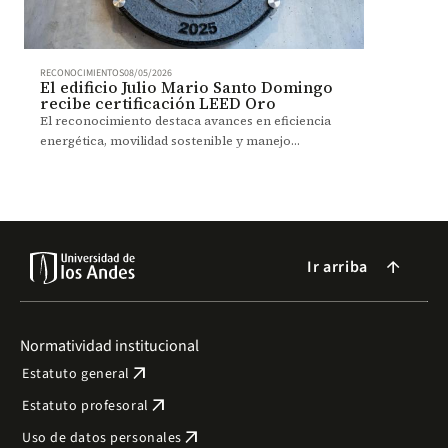
RECONOCIMIENTOS
08/05/2026
El edificio Julio Mario Santo Domingo
recibe certificación LEED Oro
El reconocimiento destaca avances en eficiencia
energética, movilidad sostenible y manejo
ambiental dentro del campus.
Ir arriba
arrow_forward
Normatividad institucional
arrow_outward
Estatuto general
arrow_outward
Estatuto profesoral
arrow_outward
Uso de datos personales