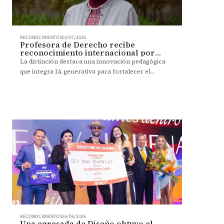
RECONOCIMIENTOS
03/07/2026
Profesora de Derecho recibe
reconocimiento internacional por
innovar con IA en la enseñanza
La distinción destaca una innovación pedagógica
que integra IA generativa para fortalecer el
aprendizaje y la formación ética en Derecho.
RECONOCIMIENTOS
26/06/2026
Una egresada de Diseño obtuvo el