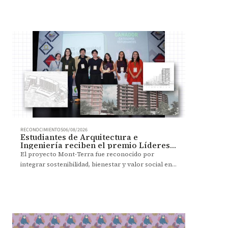
RECONOCIMIENTOS
06/08/2026
Estudiantes de Arquitectura e
Ingeniería reciben el premio Líderes
que Transforman
El proyecto Mont-Terra fue reconocido por
integrar sostenibilidad, bienestar y valor social en
una propuesta de vivienda colectiva.