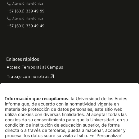
phone
Atención telefónica
+57 (601) 339 49 99
phone
Atención telefónica
+57 (601) 339 49 49
Enlaces rápidos
Acceso Temporal al Campus
arrow_outward
Trabaje con nosotros
arrow_outward
Emergencias
Preguntas frecuentes
arrow_outward
Filantropía y donaciones
arrow_outward
Mapa del sitio
Síguenos