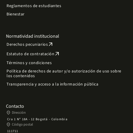
Reglamentos de estudiantes
Bienestar
Normatividad institucional
arrow_outward
Derechos pecuniarios
arrow_outward
Estatuto de contratación
Términos y condiciones
Política de derechos de autor y/o autorización de uso sobre
los contenidos
Transparencia y acceso a la información pública
Contacto
place
Dirección
Cra 1 Nº 18A - 12 Bogotá - Colombia
place
Código postal
111711