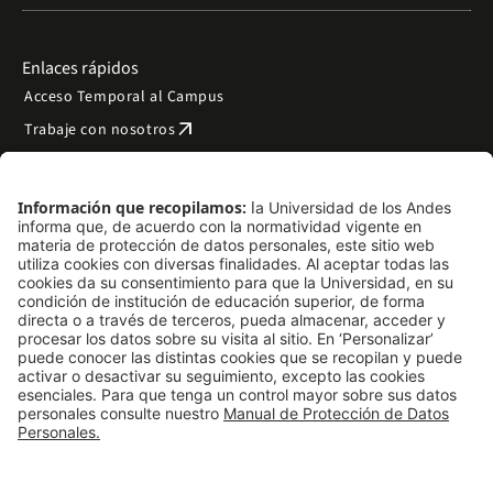
Enlaces rápidos
Acceso Temporal al Campus
arrow_outward
Trabaje con nosotros
arrow_outward
Emergencias
Preguntas frecuentes
arrow_outward
Filantropía y donaciones
arrow_outward
Mapa del sitio
Síguenos
LinkedIn
Instagram
Facebook
X