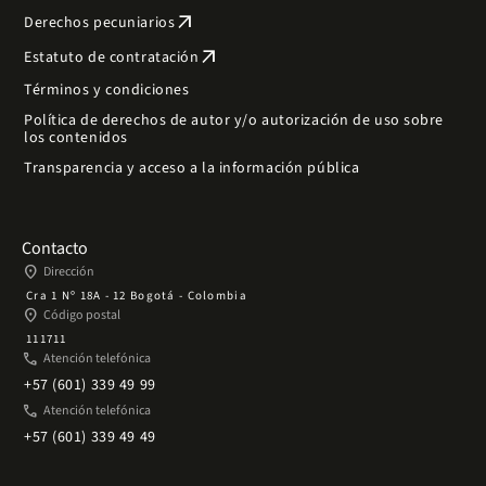
arrow_outward
Derechos pecuniarios
arrow_outward
Estatuto de contratación
Términos y condiciones
Política de derechos de autor y/o autorización de uso sobre
los contenidos
Transparencia y acceso a la información pública
Contacto
place
Dirección
Cra 1 Nº 18A - 12 Bogotá - Colombia
place
Código postal
111711
phone
Atención telefónica
+57 (601) 339 49 99
phone
Atención telefónica
+57 (601) 339 49 49