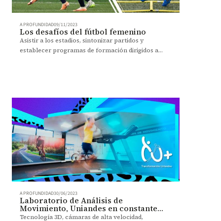
A PROFUNDIDAD
09/11/2023
Los desafíos del fútbol femenino
Asistir a los estadios, sintonizar partidos y
establecer programas de formación dirigidos a
niñas y jóvenes, puntos clave para impulsar el
futbol femenino.
A PROFUNDIDAD
30/06/2023
Laboratorio de Análisis de
Movimiento, Uniandes en constante
transformación
Tecnología 3D, cámaras de alta velocidad,