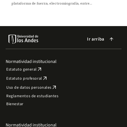
plataforma de fuerza, electromiografía, entre
otros, para el análisis de diferentes problemas
físicos.
Ir arriba
arrow_forward
Normatividad institucional
arrow_outward
Estatuto general
arrow_outward
Estatuto profesoral
arrow_outward
Uso de datos personales
Reglamentos de estudiantes
Bienestar
Normatividad institucional