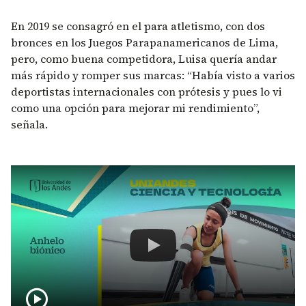
En 2019 se consagró en el para atletismo, con dos
bronces en los Juegos Parapanamericanos de Lima,
pero, como buena competidora, Luisa quería andar
más rápido y romper sus marcas: “Había visto a varios
deportistas internacionales con prótesis y pues lo vi
como una opción para mejorar mi rendimiento”,
señala.
Remote video URL
Luisa Cubillos, la atlet
play_circle