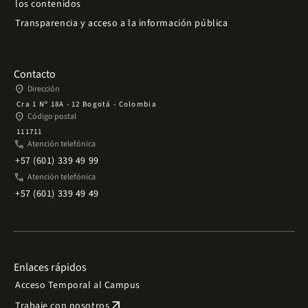
los contenidos
Transparencia y acceso a la información pública
Contacto
place
Dirección
Cra 1 Nº 18A - 12 Bogotá - Colombia
place
Código postal
111711
phone
Atención telefónica
+57 (601) 339 49 99
phone
Atención telefónica
+57 (601) 339 49 49
Enlaces rápidos
Acceso Temporal al Campus
arrow_outward
Trabaje con nosotros