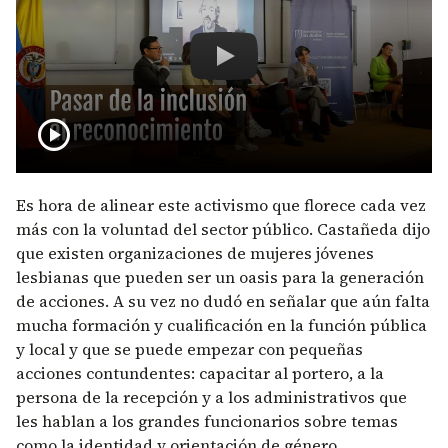
Avances y desafíos en una oferta in
play_circle
Es hora de alinear este activismo que florece cada vez
más con la voluntad del sector público. Castañeda dijo
que existen organizaciones de mujeres jóvenes
lesbianas que pueden ser un oasis para la generación
de acciones. A su vez no dudó en señalar que aún falta
mucha formación y cualificación en la función pública
y local y que se puede empezar con pequeñas
acciones contundentes: capacitar al portero, a la
persona de la recepción y a los administrativos que
les hablan a los grandes funcionarios sobre temas
como la identidad y orientación de género.