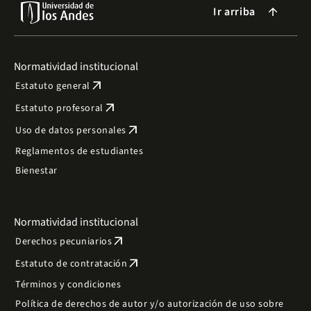
Ir arriba
arrow_forward
Normatividad institucional
arrow_outward
Estatuto general
arrow_outward
Estatuto profesoral
arrow_outward
Uso de datos personales
Reglamentos de estudiantes
Bienestar
Normatividad institucional
arrow_outward
Derechos pecuniarios
arrow_outward
Estatuto de contratación
Términos y condiciones
Política de derechos de autor y/o autorización de uso sobre