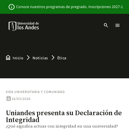
Pasar
Newsbar
info
Conoce nuestros programas de pregrado. Inscripciones 2027-1
al
contenido
principal
search
menu
Menu
links
Navbar
-
Sitio
Institucional
home
arrow_forward_ios
arrow_forward_ios
Inicio
Noticias
Ética
VIDA UNIVERSITARIA Y COMUNIDAD
calendar_month
16/03/2026
Uniandes presenta su Declaración de
Integridad
¿Qué significa actuar con integridad en una universidad?