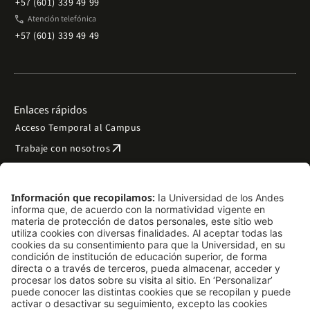
+57 (601) 339 49 99
phone
Atención telefónica
+57 (601) 339 49 49
Enlaces rápidos
Acceso Temporal al Campus
arrow_outward
Trabaje con nosotros
arrow_outward
Emergencias
Preguntas frecuentes
arrow_outward
Filantropía y donaciones
arrow_outward
Mapa del sitio
Síguenos
LinkedIn