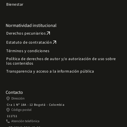
Bienestar
Normatividad institucional
arrow_outward
Derechos pecuniarios
arrow_outward
Estatuto de contratación
Términos y condiciones
Política de derechos de autor y/o autorización de uso sobre
los contenidos
Transparencia y acceso a la información pública
Contacto
place
Dirección
Cra 1 Nº 18A - 12 Bogotá - Colombia
place
Código postal
111711
phone
Atención telefónica