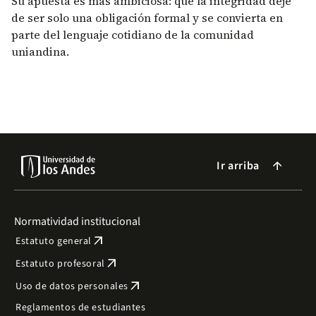
Su apuesta es más ambiciosa: que la integridad deje
de ser solo una obligación formal y se convierta en
parte del lenguaje cotidiano de la comunidad
uniandina.
Ir arriba
arrow_forward
Normatividad institucional
arrow_outward
Estatuto general
arrow_outward
Estatuto profesoral
arrow_outward
Uso de datos personales
Reglamentos de estudiantes