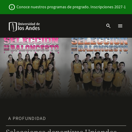
Pasar
Newsbar
info
Conoce nuestros programas de pregrado. Inscripciones 2027-1
al
contenido
principal
search
menu
Menu
links
Navbar
-
Sitio
Institucional
A PROFUNDIDAD