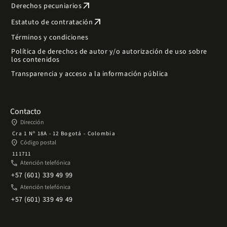
arrow_outward
Derechos pecuniarios
arrow_outward
Estatuto de contratación
Términos y condiciones
Política de derechos de autor y/o autorización de uso sobre
los contenidos
Transparencia y acceso a la información pública
Contacto
place
Dirección
Cra 1 Nº 18A - 12 Bogotá - Colombia
place
Código postal
111711
phone
Atención telefónica
+57 (601) 339 49 99
phone
Atención telefónica
+57 (601) 339 49 49