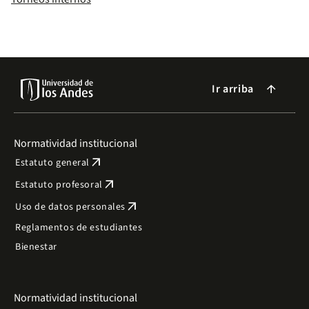
Ir arriba
arrow_forward
Normatividad institucional
arrow_outward
Estatuto general
arrow_outward
Estatuto profesoral
arrow_outward
Uso de datos personales
Reglamentos de estudiantes
Bienestar
Normatividad institucional