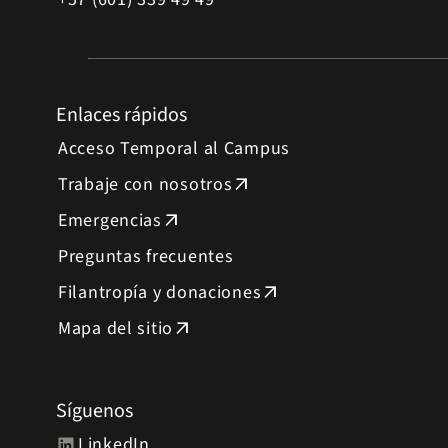
Enlaces rápidos
Acceso Temporal al Campus
Trabaje con nosotros
arrow_outward
Emergencias
arrow_outward
Preguntas frecuentes
Filantropía y donaciones
arrow_outward
Mapa del sitio
arrow_outward
Síguenos
LinkedIn