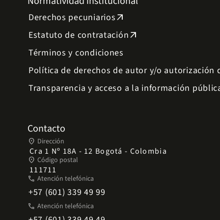
Normatividad institucional
Derechos pecuniarios
arrow_outward
Estatuto de contratación
arrow_outward
Términos y condiciones
Política de derechos de autor y/o autorización
Transparencia y acceso a la información públic
Contacto
place
Dirección
Cra 1 Nº 18A - 12 Bogotá - Colombia
place
Código postal
111711
phone
Atención telefónica
+57 (601) 339 49 99
phone
Atención telefónica
+57 (601) 339 49 49