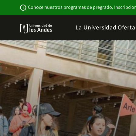
Pasar
Newsbar
info
Conoce nuestros programas de pregrado. Inscripcio
al
contenido
principal
Menu
La Universidad
Ofert
links
Navbar
-
Sitio
Institucional