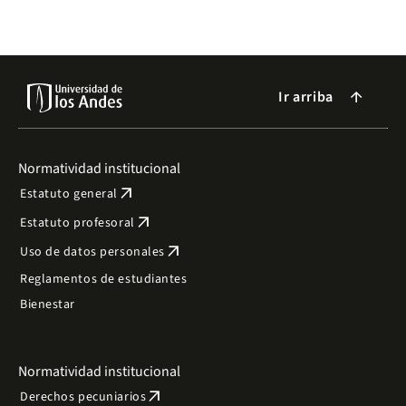
Ir arriba
arrow_forward
Normatividad institucional
arrow_outward
Estatuto general
arrow_outward
Estatuto profesoral
arrow_outward
Uso de datos personales
Reglamentos de estudiantes
Bienestar
Normatividad institucional
arrow_outward
Derechos pecuniarios