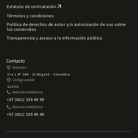
arrow_outward
Estatuto de contratación
Términos y condiciones
Política de derechos de autor y/o autorización de uso sobre
los contenidos
Transparencia y acceso a la información pública
Contacto
place
Dirección
Cra 1 Nº 18A - 12 Bogotá - Colombia
place
Código postal
111711
phone
Atención telefónica
+57 (601) 339 49 99
phone
Atención telefónica
+57 (601) 339 49 49