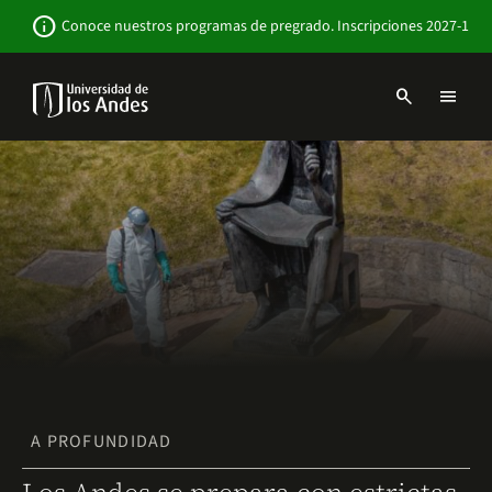
Pasar
Newsbar
info
Conoce nuestros programas de pregrado. Inscripciones 2027-1
al
contenido
principal
search
menu
Menu
links
Navbar
-
Sitio
Institucional
A PROFUNDIDAD