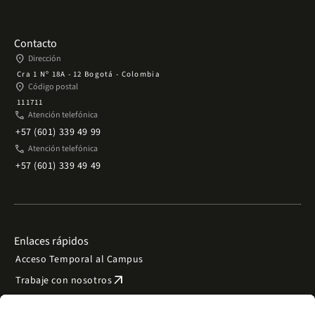
Contacto
place
Dirección
Cra 1 Nº 18A - 12 Bogotá - Colombia
place
Código postal
111711
phone
Atención telefónica
+57 (601) 339 49 99
phone
Atención telefónica
+57 (601) 339 49 49
Enlaces rápidos
Acceso Temporal al Campus
arrow_outward
Trabaje con nosotros
arrow_outward
Emergencias