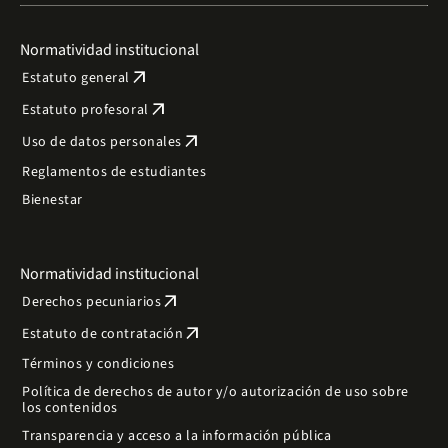
Normatividad institucional
arrow_outward
Estatuto general
arrow_outward
Estatuto profesoral
arrow_outward
Uso de datos personales
Reglamentos de estudiantes
Bienestar
Normatividad institucional
arrow_outward
Derechos pecuniarios
arrow_outward
Estatuto de contratación
Términos y condiciones
Política de derechos de autor y/o autorización de uso sobre
los contenidos
Transparencia y acceso a la información pública