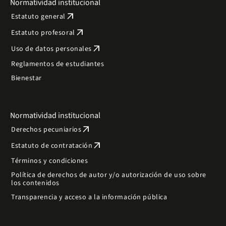
Normatividad institucional
arrow_outward
Estatuto general
arrow_outward
Estatuto profesoral
arrow_outward
Uso de datos personales
Reglamentos de estudiantes
Bienestar
Normatividad institucional
arrow_outward
Derechos pecuniarios
arrow_outward
Estatuto de contratación
Términos y condiciones
Política de derechos de autor y/o autorización de uso sobre
los contenidos
Transparencia y acceso a la información pública