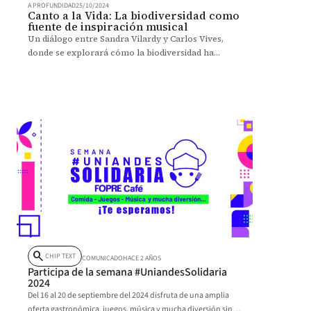
A PROFUNDIDAD
25/10/2024
Canto a la Vida: La biodiversidad como
fuente de inspiración musical
Un diálogo entre Sandra Vilardy y Carlos Vives,
donde se explorará cómo la biodiversidad ha
inspirado las letras y sonidos del artista, así como
su compromiso con el medio ambiente a través de
la iniciativa 'Tras La Perla' en la Ciénaga Grande de
Santa Marta.
search
CHIP TEXT
COMUNICADO
HACE 2 AÑOS
Participa de la semana #UniandesSolidaria
2024
Del 16 al 20 de septiembre del 2024 disfruta de una amplia
oferta gastronómica, juegos, música y mucha diversión sin