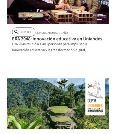
search
CHIP TEXT
COMUNICADO
HACE 1 AÑO
ERA 2048: innovación educativa en Uniandes
ERA 2048 reunió a 1.400 personas para impulsar la
innovación educativa y la transformación digital,
promoviendo un futuro sostenible y colaborativo.