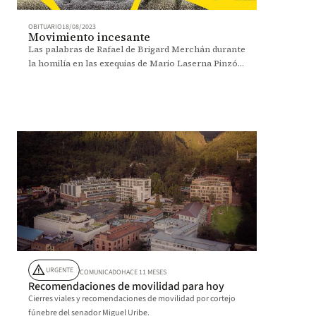
OBITUARIO
18/08/2023
Movimiento incesante
Las palabras de Rafael de Brigard Merchán durante
la homilía en las exequias de Mario Laserna Pinzón
(2013).
warning
URGENTE
COMUNICADO
HACE 11 MESES
Recomendaciones de movilidad para hoy
Cierres viales y recomendaciones de movilidad por cortejo
fúnebre del senador Miguel Uribe.