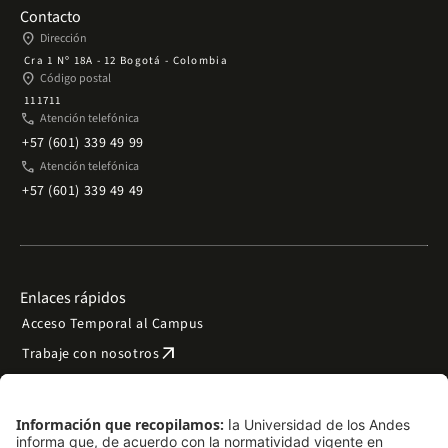
Contacto
place
Dirección
Cra 1 Nº 18A - 12 Bogotá - Colombia
place
Código postal
111711
phone
Atención telefónica
+57 (601) 339 49 99
phone
Atención telefónica
+57 (601) 339 49 49
Enlaces rápidos
Acceso Temporal al Campus
arrow_outward
Trabaje con nosotros
arrow_outward
Emergencias
Preguntas frecuentes
arrow_outward
Filantropía y donaciones