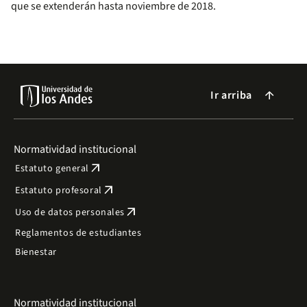
que se extenderán hasta noviembre de 2018.
Ir arriba
arrow_forward
Normatividad institucional
arrow_outward
Estatuto general
arrow_outward
Estatuto profesoral
arrow_outward
Uso de datos personales
Reglamentos de estudiantes
Bienestar
Normatividad institucional