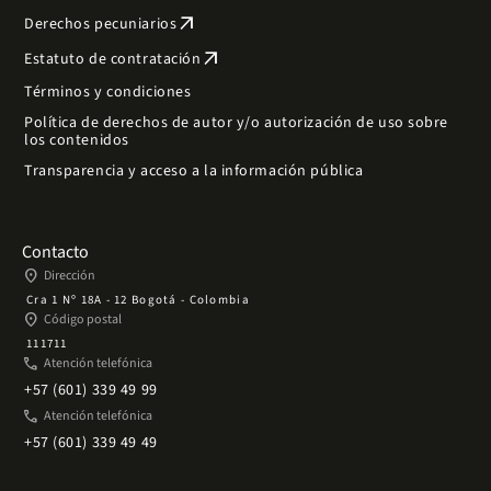
arrow_outward
Derechos pecuniarios
arrow_outward
Estatuto de contratación
Términos y condiciones
Política de derechos de autor y/o autorización de uso sobre
los contenidos
Transparencia y acceso a la información pública
Contacto
place
Dirección
Cra 1 Nº 18A - 12 Bogotá - Colombia
place
Código postal
111711
phone
Atención telefónica
+57 (601) 339 49 99
phone
Atención telefónica
+57 (601) 339 49 49