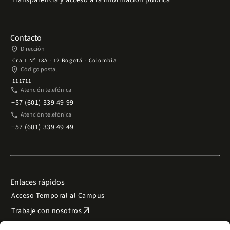
Transparencia y acceso a la información pública
Contacto
place
Dirección
Cra 1 Nº 18A - 12 Bogotá - Colombia
place
Código postal
111711
phone
Atención telefónica
+57 (601) 339 49 99
phone
Atención telefónica
+57 (601) 339 49 49
Enlaces rápidos
Acceso Temporal al Campus
arrow_outward
Trabaje con nosotros
arrow_outward
Emergencias