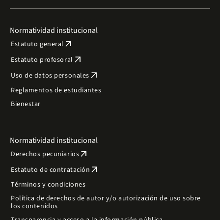
Normatividad institucional
arrow_outward
Estatuto general
arrow_outward
Estatuto profesoral
arrow_outward
Uso de datos personales
Reglamentos de estudiantes
Bienestar
Normatividad institucional
arrow_outward
Derechos pecuniarios
arrow_outward
Estatuto de contratación
Términos y condiciones
Política de derechos de autor y/o autorización de uso sobre
los contenidos