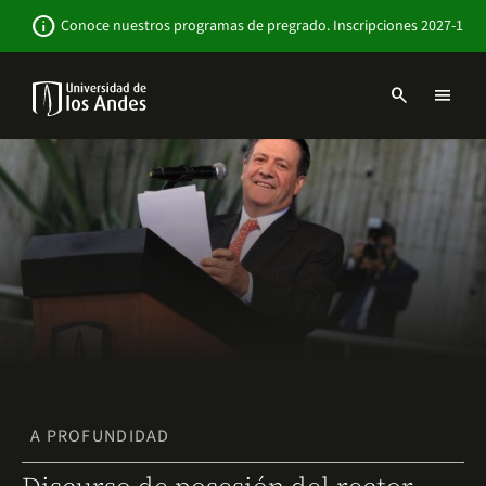
Pasar
Newsbar
info
Conoce nuestros programas de pregrado. Inscripciones 2027-1
al
contenido
principal
search
menu
Menu
links
Navbar
-
Sitio
Institucional
A PROFUNDIDAD