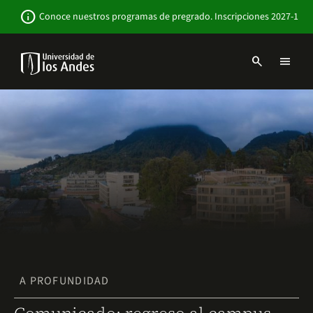
Pasar
Newsbar
info
Conoce nuestros programas de pregrado. Inscripciones 2027-1
al
contenido
principal
search
menu
Menu
links
Navbar
-
Sitio
Institucional
A PROFUNDIDAD