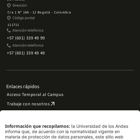
place
Dirección
Cra 1 Nº 18A - 12 Bogotá - Colombia
place
Código postal
111711
phone
Atención telefónica
+57 (601) 339 49 99
phone
Atención telefónica
+57 (601) 339 49 49
Enlaces rápidos
Acceso Temporal al Campus
arrow_outward
Trabaje con nosotros
arrow_outward
Emergencias
Preguntas frecuentes
arrow_outward
Filantropía y donaciones