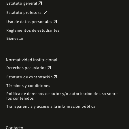
arrow_outward
Estatuto general
arrow_outward
Estatuto profesoral
arrow_outward
Uso de datos personales
Reglamentos de estudiantes
Bienestar
Normatividad institucional
arrow_outward
Derechos pecuniarios
arrow_outward
Estatuto de contratación
Términos y condiciones
Política de derechos de autor y/o autorización de uso sobre
los contenidos
Transparencia y acceso a la información pública
Contacto