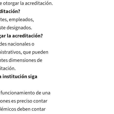
e otorgar la acreditación.
ditación?
ntes, empleados,
este designados.
gar la acreditación?
ades nacionales o
nistrativos, que pueden
entes dimensiones de
itación.
a institución siga
l funcionamiento de una
iones es preciso contar
adémicos deben contar