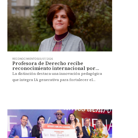
RECONOCIMIENTOS
03/07/2026
Profesora de Derecho recibe
reconocimiento internacional por
innovar con IA en la enseñanza
La distinción destaca una innovación pedagógica
que integra IA generativa para fortalecer el
aprendizaje y la formación ética en Derecho.