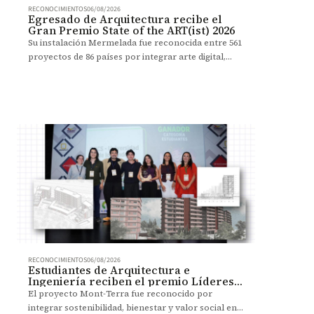
RECONOCIMIENTOS
06/08/2026
Egresado de Arquitectura recibe el
Gran Premio State of the ART(ist) 2026
Su instalación Mermelada fue reconocida entre 561
proyectos de 86 países por integrar arte digital,
robótica y participación del público.
RECONOCIMIENTOS
06/08/2026
Estudiantes de Arquitectura e
Ingeniería reciben el premio Líderes
que Transforman
El proyecto Mont-Terra fue reconocido por
integrar sostenibilidad, bienestar y valor social en