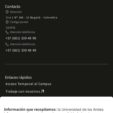
Contacto
place
Dirección
Cra 1 Nº 18A - 12 Bogotá - Colombia
place
Código postal
111711
phone
Atención telefónica
+57 (601) 339 49 99
phone
Atención telefónica
+57 (601) 339 49 49
Enlaces rápidos
Acceso Temporal al Campus
arrow_outward
Trabaje con nosotros
arrow_outward
Emergencias
Preguntas frecuentes