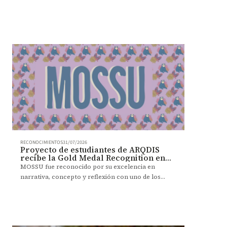
una propuesta de vivienda colectiva.
RECONOCIMIENTOS
31/07/2026
Proyecto de estudiantes de ARQDIS
recibe la Gold Medal Recognition en
BDC 2026
MOSSU fue reconocido por su excelencia en
narrativa, concepto y reflexión con uno de los
máximos galardones del Biodesign Challenge 2026.