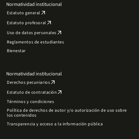
Normatividad institucional
arrow_outward
Estatuto general
arrow_outward
Estatuto profesoral
arrow_outward
Uso de datos personales
Reglamentos de estudiantes
Bienestar
Normatividad institucional
arrow_outward
Derechos pecuniarios
arrow_outward
Estatuto de contratación
Términos y condiciones
Política de derechos de autor y/o autorización de uso sobre
los contenidos
Transparencia y acceso a la información pública