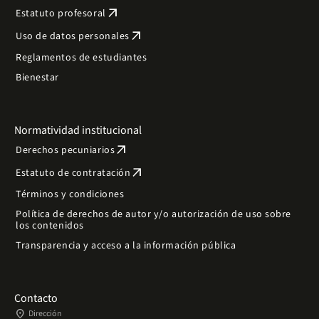
arrow_outward
Estatuto profesoral
arrow_outward
Uso de datos personales
Reglamentos de estudiantes
Bienestar
Normatividad institucional
arrow_outward
Derechos pecuniarios
arrow_outward
Estatuto de contratación
Términos y condiciones
Política de derechos de autor y/o autorización de uso sobre
los contenidos
Transparencia y acceso a la información pública
Contacto
place
Dirección