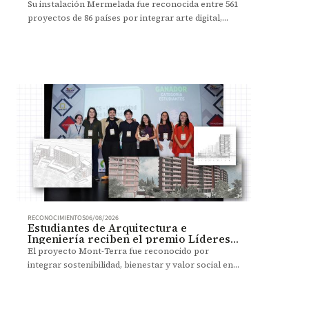
Su instalación Mermelada fue reconocida entre 561
proyectos de 86 países por integrar arte digital,
robótica y participación del público.
RECONOCIMIENTOS
06/08/2026
Estudiantes de Arquitectura e
Ingeniería reciben el premio Líderes
que Transforman
El proyecto Mont-Terra fue reconocido por
integrar sostenibilidad, bienestar y valor social en
una propuesta de vivienda colectiva.