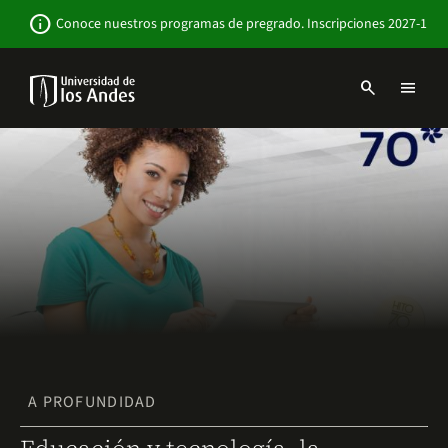
Pasar
Newsbar
info
Conoce nuestros programas de pregrado. Inscripciones 2027-1
al
contenido
principal
search
menu
Menu
links
Navbar
-
Sitio
Institucional
A PROFUNDIDAD