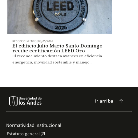
RECONOCIMIENTOS
08/05/2026
El edificio Julio Mario Santo Domingo
recibe certificación LEED Oro
El reconocimiento destaca avances en eficiencia
energética, movilidad sostenible y manejo
ambiental dentro del campus.
Ir arriba
arrow_forward
Normatividad institucional
arrow_outward
Estatuto general