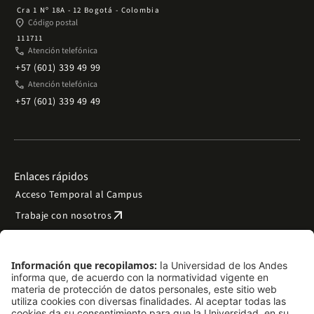
Cra 1 Nº 18A - 12 Bogotá - Colombia
place
Código postal
111711
phone
Atención telefónica
+57 (601) 339 49 99
phone
Atención telefónica
+57 (601) 339 49 49
Enlaces rápidos
Acceso Temporal al Campus
arrow_outward
Trabaje con nosotros
arrow_outward
Emergencias
Preguntas frecuentes
arrow_outward
Filantropía y donaciones
arrow_outward
Mapa del sitio