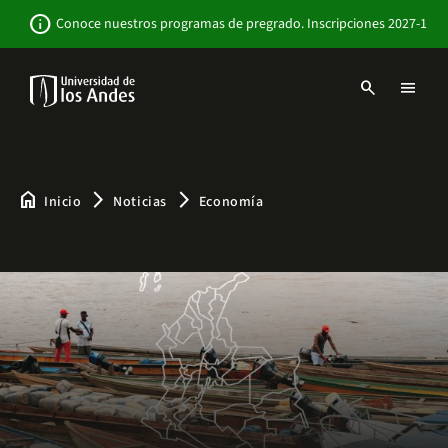
Pasar
Newsbar
info
Conoce nuestros programas de pregrado. Inscripciones 2027-1
al
contenido
principal
search
menu
Menu
links
Navbar
-
Sitio
Institucional
home
arrow_forward_ios
arrow_forward_ios
Inicio
Noticias
Economía