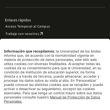
Enlaces rápidos
Acceso Temporal al Campus
arrow_outward
Trabaje con nosotros
arrow_outward
Emergencias
Preguntas frecuentes
arrow_outward
Filantropía y donaciones
arrow_outward
Mapa del sitio
Síguenos
LinkedIn
Instagram
Facebook