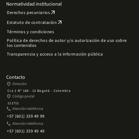
Normatividad institucional
arrow_outward
Derechos pecuniarios
arrow_outward
Estatuto de contratación
Términos y condiciones
Política de derechos de autor y/o autorización de uso sobre
los contenidos
Transparencia y acceso a la información pública
Contacto
place
Dirección
Cra 1 Nº 18A - 12 Bogotá - Colombia
place
Código postal
111711
phone
Atención telefónica
+57 (601) 339 49 99
phone
Atención telefónica
+57 (601) 339 49 49