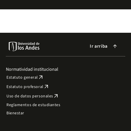
Ir arriba
arrow_forward
Normatividad institucional
arrow_outward
Estatuto general
arrow_outward
Estatuto profesoral
arrow_outward
Uso de datos personales
Reglamentos de estudiantes
Bienestar