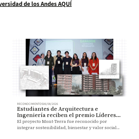
versidad de los Andes AQUÍ
RECONOCIMIENTOS
06/08/2026
Estudiantes de Arquitectura e
Ingeniería reciben el premio Líderes
que Transforman
El proyecto Mont-Terra fue reconocido por
integrar sostenibilidad, bienestar y valor social
en una propuesta de vivienda colectiva.