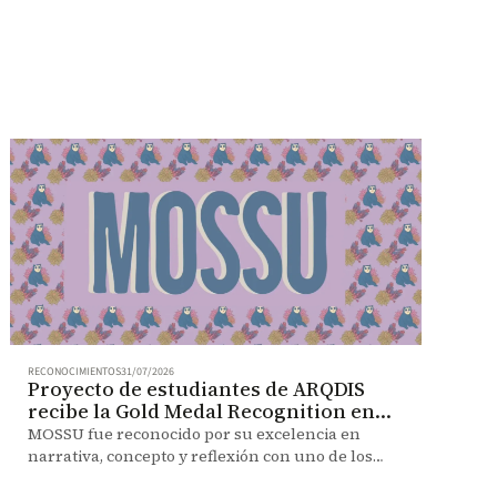
RECONOCIMIENTOS
31/07/2026
Proyecto de estudiantes de ARQDIS
recibe la Gold Medal Recognition en
BDC 2026
MOSSU fue reconocido por su excelencia en
narrativa, concepto y reflexión con uno de los
máximos galardones del Biodesign Challenge