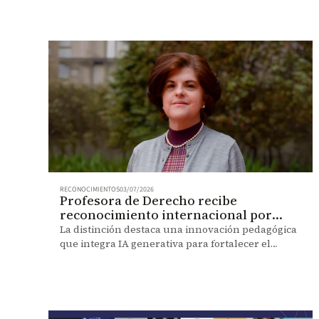
RECONOCIMIENTOS
03/07/2026
Profesora de Derecho recibe
reconocimiento internacional por
innovar con IA en la enseñanza
La distinción destaca una innovación pedagógica
que integra IA generativa para fortalecer el
aprendizaje y la formación ética en Derecho.