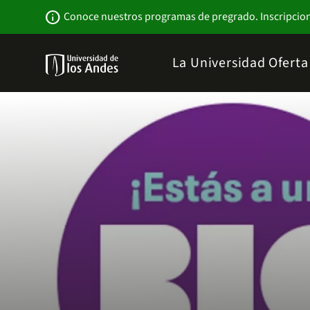
Pasar
Newsbar
info
Conoce nuestros programas de pregrado. Inscripcio
al
contenido
principal
Menu
La Universidad
Ofert
links
Navbar
-
Sitio
Institucional