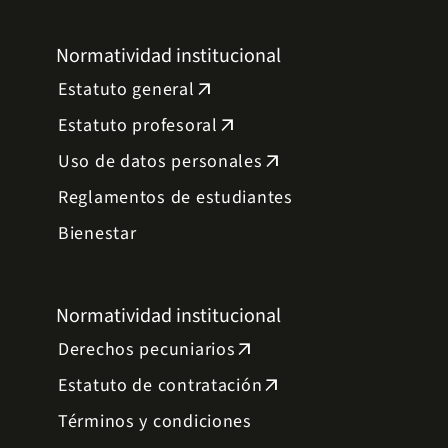
Normatividad institucional
Estatuto general
arrow_outward
Estatuto profesoral
arrow_outward
Uso de datos personales
arrow_outward
Reglamentos de estudiantes
Bienestar
Normatividad institucional
Derechos pecuniarios
arrow_outward
Estatuto de contratación
arrow_outward
Términos y condiciones