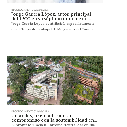
RECONOCIMIENTOS
21/08/2025
Jorge García López, autor principal
del IPCC en su séptimo informe de
evaluación
Jorge García López contribuirá, específicamente,
en el Grupo de Trabajo III: Mitigación del Cambio
Climático, en el capítulo 2, enfocado en el análisis
de las emisiones antropogénicas pasadas y
actuales y sus impulsores.
RECONOCIMIENTOS
20/06/2025
Uniandes, premiada por su
compromiso con la sostenibilidad en
los GEMINAE 2025
El proyecto ‘Hacia la Carbono Neutralidad en 2040’