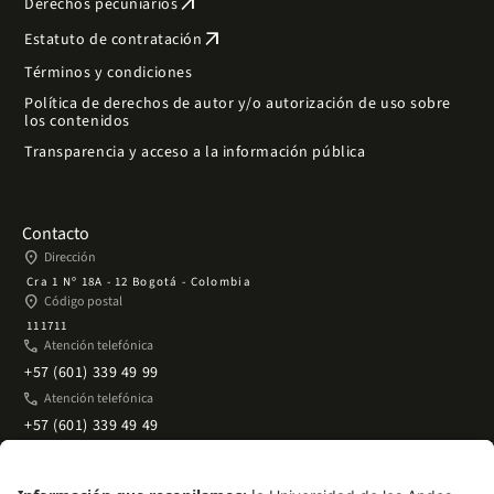
arrow_outward
Derechos pecuniarios
arrow_outward
Estatuto de contratación
Términos y condiciones
Política de derechos de autor y/o autorización de uso sobre
los contenidos
Transparencia y acceso a la información pública
Contacto
place
Dirección
Cra 1 Nº 18A - 12 Bogotá - Colombia
place
Código postal
111711
phone
Atención telefónica
+57 (601) 339 49 99
phone
Atención telefónica
+57 (601) 339 49 49