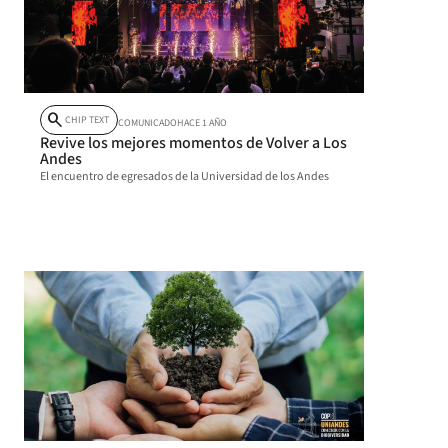
search
CHIP TEXT
COMUNICADO
HACE 1 AÑO
Revive los mejores momentos de Volver a Los
Andes
El encuentro de egresados de la Universidad de los Andes