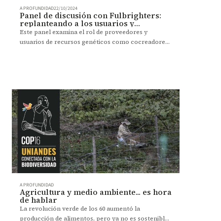
A PROFUNDIDAD
22/10/2024
Panel de discusión con Fulbrighters:
replanteando a los usuarios y
proveedores de DSI como co-
Este panel examina el rol de proveedores y
creadores
usuarios de recursos genéticos como cocreadores
de conocimiento, analizando el acceso,
distribución de beneficios (ABS) y la información
sobre secuencias digitales (DSI), abordando tanto
preocupaciones sobre biopiratería como los
desafíos para la investigación.
A PROFUNDIDAD
Agricultura y medio ambiente... es hora
de hablar
La revolución verde de los 60 aumentó la
producción de alimentos, pero ya no es sostenible.