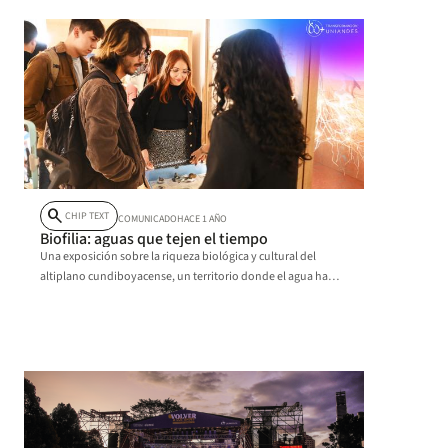
search
CHIP TEXT
COMUNICADO
HACE 1 AÑO
Biofilia: aguas que tejen el tiempo
Una exposición sobre la riqueza biológica y cultural del
altiplano cundiboyacense, un territorio donde el agua ha
esculpido paisajes, tejido historias y dado forma a la vida.