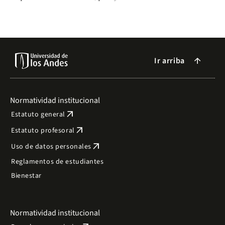
Expertos urgen por una alianza entre ambiente y
agricultura.
Ir arriba
arrow_forward
Normatividad institucional
arrow_outward
Estatuto general
arrow_outward
Estatuto profesoral
arrow_outward
Uso de datos personales
Reglamentos de estudiantes
Bienestar
Normatividad institucional