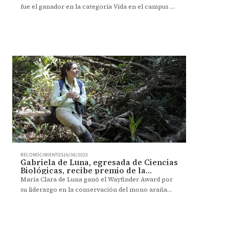
fue el ganador en la categoría Vida en el campus y
compromiso con los ODS de los Premios
GEMINAE 2025, organizados por la red UNITA.
RECONOCIMIENTOS
16/06/2025
Gabriela de Luna, egresada de Ciencias
Biológicas, recibe premio de la
National Geographic Society
María Clara de Luna ganó el Wayfinder Award por
su liderazgo en la conservación del mono araña
café y la formación de más de 200 jóvenes
expertos.