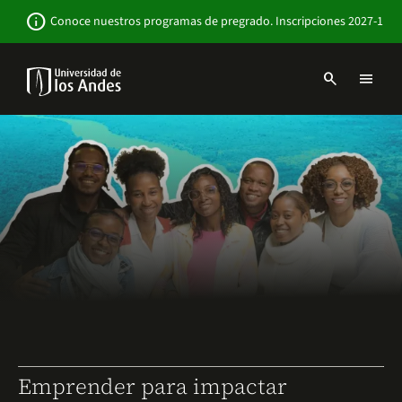
Pasar
Newsbar
info
Conoce nuestros programas de pregrado. Inscripciones 2027-1
al
contenido
principal
search
menu
Menu
links
Navbar
-
Sitio
Institucional
Emprender para impactar