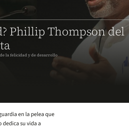
ad? Phillip Thompson del
ta
de la felicidad y de desarrollo
guardia en la pelea que
o dedica su vida a