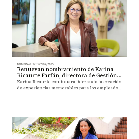
NOMBRAMIENTO
22/07/2025
Renuevan nombramiento de Karina
Ricaurte Farfán, directora de Gestión
Humana y Desarrollo Organizacional
Karina Ricaurte continuará liderando la creación
de experiencias memorables para los empleados
a través de su visión estratégica, su capacidad de
atender los desafíos de la transformación
Uniandes y el trabajo colaborativo con diversos
talentos y unidades.