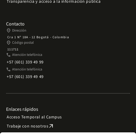
Transparencia y acceso a la información pública
Contacto
place
Dirección
Cra 1 Nº 18A - 12 Bogotá - Colombia
place
Código postal
111711
phone
Atención telefónica
+57 (601) 339 49 99
phone
Atención telefónica
+57 (601) 339 49 49
Enlaces rápidos
Acceso Temporal al Campus
arrow_outward
Trabaje con nosotros