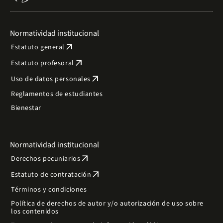
Normatividad institucional
arrow_outward
Estatuto general
arrow_outward
Estatuto profesoral
arrow_outward
Uso de datos personales
Reglamentos de estudiantes
Bienestar
Normatividad institucional
arrow_outward
Derechos pecuniarios
arrow_outward
Estatuto de contratación
Términos y condiciones
Política de derechos de autor y/o autorización de uso sobre
los contenidos