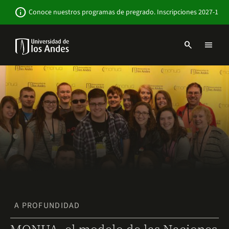
Pasar
Newsbar
info
Conoce nuestros programas de pregrado. Inscripciones 2027-1
al
contenido
principal
search
menu
Menu
links
Navbar
-
Sitio
Institucional
A PROFUNDIDAD