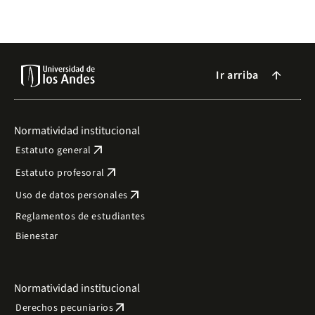
Ir arriba
arrow_forward
Normatividad institucional
arrow_outward
Estatuto general
arrow_outward
Estatuto profesoral
arrow_outward
Uso de datos personales
Reglamentos de estudiantes
Bienestar
Normatividad institucional
arrow_outward
Derechos pecuniarios