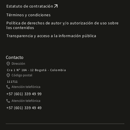
arrow_outward
Estatuto de contratación
Términos y condiciones
Política de derechos de autor y/o autorización de uso sobre
los contenidos
Transparencia y acceso a la información pública
Contacto
place
Dirección
Cra 1 Nº 18A - 12 Bogotá - Colombia
place
Código postal
111711
phone
Atención telefónica
+57 (601) 339 49 99
phone
Atención telefónica
+57 (601) 339 49 49