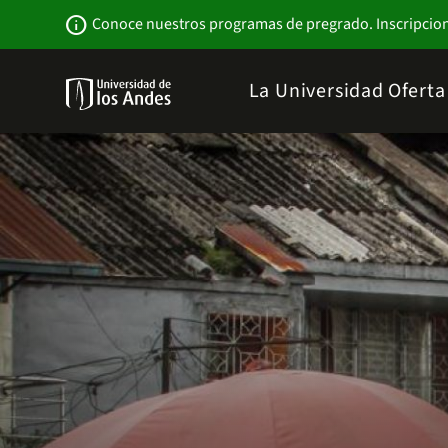
Pasar
Newsbar
info
Conoce nuestros programas de pregrado. Inscripcio
al
contenido
principal
Menu
La Universidad
Ofert
links
Navbar
-
Sitio
Institucional