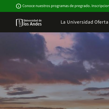
Pasar
Newsbar
info
Conoce nuestros programas de pregrado. Inscripcio
al
contenido
principal
Menu
La Universidad
Ofert
links
Navbar
-
Sitio
Institucional