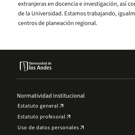
extranjeras en docencia e investigación, así c
de la Universidad. Estamos trabajando, igualm
centros de planeación regional.
Normatividad institucional
Estatuto general
arrow_outward
Estatuto profesoral
arrow_outward
Uso de datos personales
arrow_outward