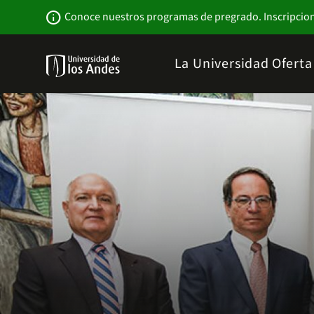
Pasar
Newsbar
info
Conoce nuestros programas de pregrado. Inscripcio
al
contenido
principal
Menu
La Universidad
Ofert
links
Navbar
-
Sitio
Institucional