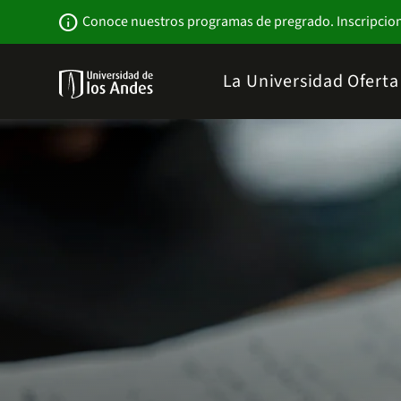
Pasar
Newsbar
info
Conoce nuestros programas de pregrado. Inscripcio
al
contenido
principal
Menu
La Universidad
Ofert
links
Navbar
-
Sitio
Institucional