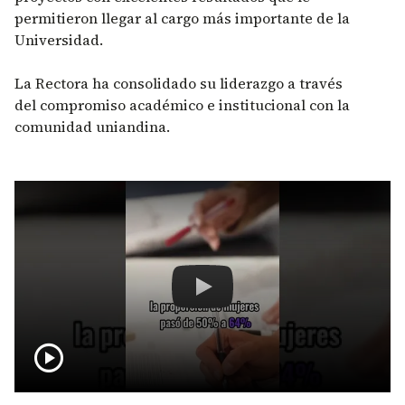
permitieron llegar al cargo más importante de la
Universidad.
La Rectora ha consolidado su liderazgo a través
del compromiso académico e institucional con la
comunidad uniandina.
Remote video URL
Grandes avances en la lucha por l
play_circle