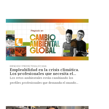
crecimiento no tiene fecha de vencimiento.
ESPACIOS Y PROYECTOS
31/07/2026
Empleabilidad en la crisis climática.
Los profesionales que necesita el
futuro de la región
Los retos ambientales están cambiando los
perfiles profesionales que demanda el mundo
laboral. Un análisis explora las habilidades que
serán cada vez más necesarias.