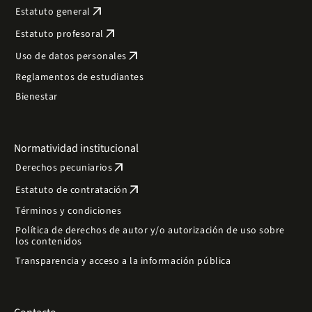
arrow_outward
Estatuto general
arrow_outward
Estatuto profesoral
arrow_outward
Uso de datos personales
Reglamentos de estudiantes
Bienestar
Normatividad institucional
arrow_outward
Derechos pecuniarios
arrow_outward
Estatuto de contratación
Términos y condiciones
Política de derechos de autor y/o autorización de uso sobre
los contenidos
Transparencia y acceso a la información pública