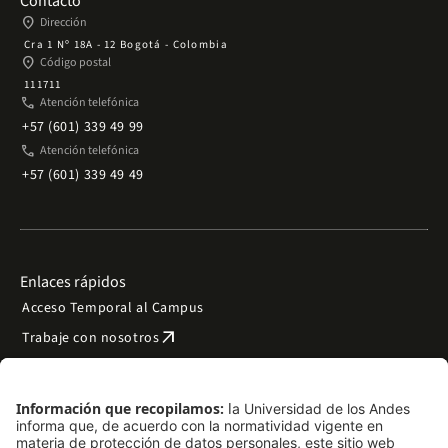
Contacto
place
Dirección
Cra 1 Nº 18A - 12 Bogotá - Colombia
place
Código postal
111711
phone
Atención telefónica
+57 (601) 339 49 99
phone
Atención telefónica
+57 (601) 339 49 49
Enlaces rápidos
Acceso Temporal al Campus
arrow_outward
Trabaje con nosotros
arrow_outward
Emergencias
Preguntas frecuentes
arrow_outward
Filantropía y donaciones