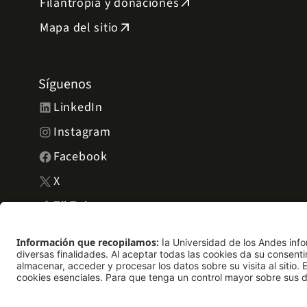
Filantropía y donaciones
arrow_outward
Mapa del sitio
arrow_outward
Síguenos
LinkedIn
Instagram
Facebook
X
TikTok
YouTube
Universidad de los Andes | Vigilada Mineducación. Reconocimie
del 30 de mayo de 1964. Reconocimiento personería jurídica: Re