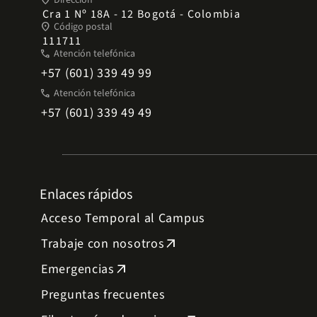
place
Dirección
Cra 1 Nº 18A - 12 Bogotá - Colombia
place
Código postal
111711
phone
Atención telefónica
+57 (601) 339 49 99
phone
Atención telefónica
+57 (601) 339 49 49
Enlaces rápidos
Acceso Temporal al Campus
Trabaje con nosotros
arrow_outward
Emergencias
arrow_outward
Preguntas frecuentes