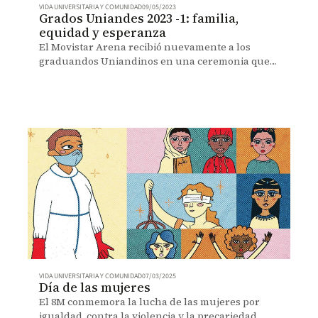
VIDA UNIVERSITARIA Y COMUNIDAD
09/05/2023
Grados Uniandes 2023 -1: familia,
equidad y esperanza
El Movistar Arena recibió nuevamente a los
graduandos Uniandinos en una ceremonia que
invitó a impactar al país con equidad.
VIDA UNIVERSITARIA Y COMUNIDAD
07/03/2025
Día de las mujeres
El 8M conmemora la lucha de las mujeres por
igualdad, contra la violencia y la precariedad