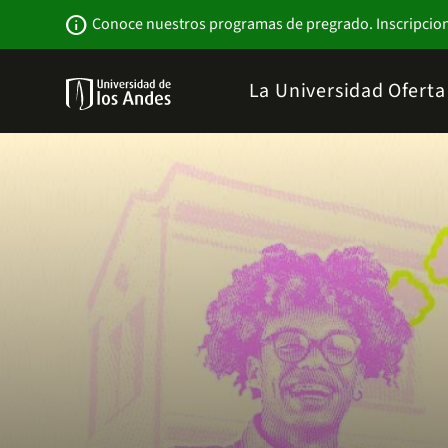
Pasar
Newsbar
info
Conoce nuestros programas de pregrado. Inscripcio
al
contenido
principal
Menu
La Universidad
Ofert
links
Navbar
-
Sitio
Institucional