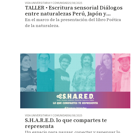
VIDA UNIVERSITARIA Y COMUNIDAD
25/08/2025
TALLER • Escritura sensorial Diálogos
entre naturalezas Perú, Japón y
Colombia
En el marco de la presentación del libro Poética
de la naturaleza.
VIDA UNIVERSITARIA Y COMUNIDAD
06/08/2025
S.H.A.R.E.D. lo que compartes te
representa
Un espacio para pausar, conectar y repensar lo