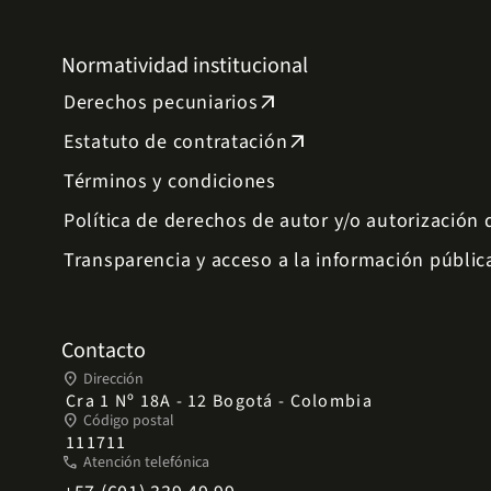
Normatividad institucional
Derechos pecuniarios
arrow_outward
Estatuto de contratación
arrow_outward
Términos y condiciones
Política de derechos de autor y/o autorización
Transparencia y acceso a la información públic
Contacto
place
Dirección
Cra 1 Nº 18A - 12 Bogotá - Colombia
place
Código postal
111711
phone
Atención telefónica