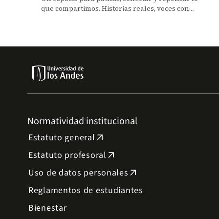
que compartimos. Historias reales, voces con
propósito y contenido que deja huella.
Normatividad institucional
Estatuto general
arrow_outward
Estatuto profesoral
arrow_outward
Uso de datos personales
arrow_outward
Reglamentos de estudiantes
Bienestar