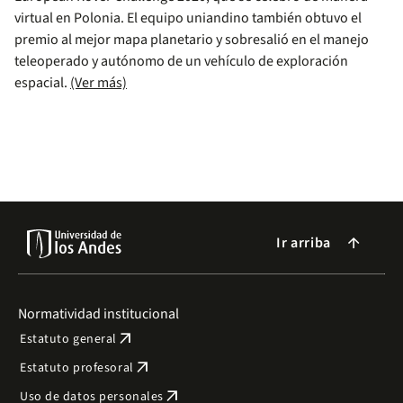
virtual en Polonia. El equipo uniandino también obtuvo el
premio al mejor mapa planetario y sobresalió en el manejo
teleoperado y autónomo de un vehículo de exploración
espacial.
(Ver más)
Ir arriba
arrow_forward
Normatividad institucional
arrow_outward
Estatuto general
arrow_outward
Estatuto profesoral
arrow_outward
Uso de datos personales