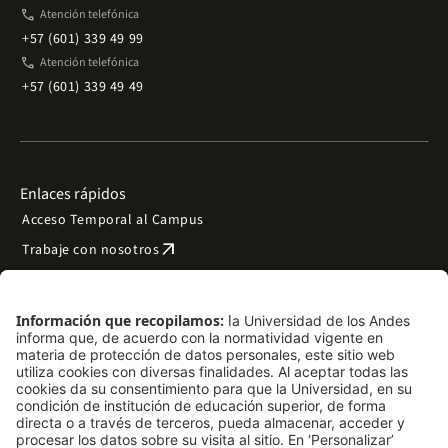
phone
Atención telefónica
+57 (601) 339 49 99
phone
Atención telefónica
+57 (601) 339 49 49
Enlaces rápidos
Acceso Temporal al Campus
arrow_outward
Trabaje con nosotros
arrow_outward
Emergencias
Preguntas frecuentes
arrow_outward
Filantropía y donaciones
arrow_outward
Mapa del sitio