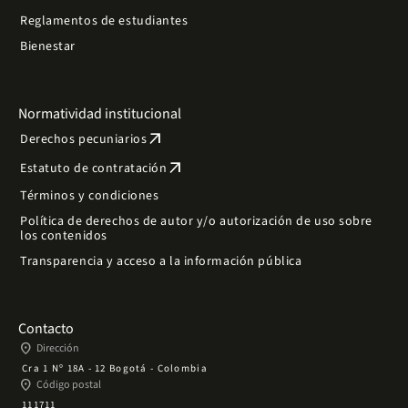
Reglamentos de estudiantes
Bienestar
Normatividad institucional
arrow_outward
Derechos pecuniarios
arrow_outward
Estatuto de contratación
Términos y condiciones
Política de derechos de autor y/o autorización de uso sobre
los contenidos
Transparencia y acceso a la información pública
Contacto
place
Dirección
Cra 1 Nº 18A - 12 Bogotá - Colombia
place
Código postal
111711