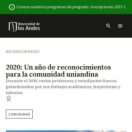
Pasar
Newsbar
info
Conoce nuestros programas de pregrado. Inscripciones 2027-1
al
contenido
principal
search
menu
Menu
links
Navbar
-
Sitio
RECONOCIMIENTOS
Institucional
2020: Un año de reconocimientos
para la comunidad uniandina
Durante el 2020, varios profesores y estudiantes fueron
galardonados por sus trabajos académicos, trayectorias y
talentos.
workspace_premium
COMUNIDAD