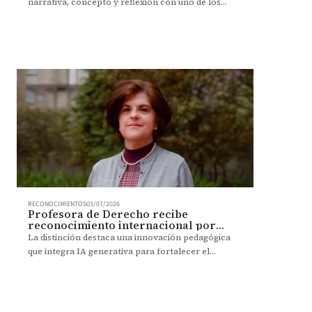
narrativa, concepto y reflexión con uno de los
máximos galardones del Biodesign Challenge 2026.
RECONOCIMIENTOS
03/07/2026
Profesora de Derecho recibe
reconocimiento internacional por
innovar con IA en la enseñanza
La distinción destaca una innovación pedagógica
que integra IA generativa para fortalecer el
aprendizaje y la formación ética en Derecho.