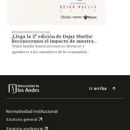
RECONOCIMIENTOS
13/08/2026
¡Llega la 3.ª edición de Dejar Huella!
Reconocemos el impacto de nuestra
comunidad en la sociedad
‘Dejar huella’ busca reconocer, destacar y
agradecer a los miembros de la comunidad
uniandina que, a través de sus contribuciones
dentro y fuera de la Universidad.
Ir arriba
arrow_forward
Normatividad institucional
arrow_outward
Estatuto general
arrow_outward
Estatuto profesoral