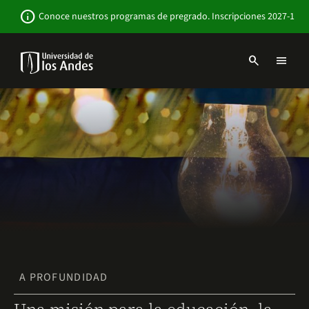
Pasar
Newsbar
info
Conoce nuestros programas de pregrado. Inscripciones 2027-1
al
contenido
principal
search
menu
Menu
links
Navbar
-
Sitio
Institucional
A PROFUNDIDAD