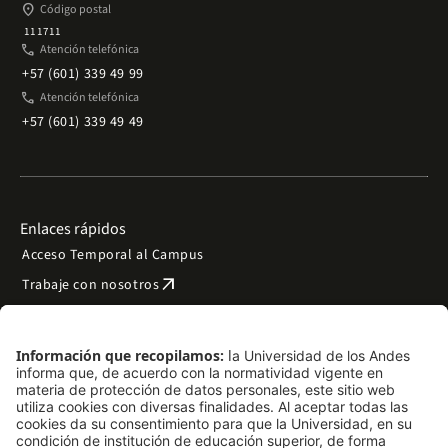
place
Código postal
111711
phone
Atención telefónica
+57 (601) 339 49 99
phone
Atención telefónica
+57 (601) 339 49 49
Enlaces rápidos
Acceso Temporal al Campus
arrow_outward
Trabaje con nosotros
arrow_outward
Emergencias
Preguntas frecuentes
arrow_outward
Filantropía y donaciones
arrow_outward
Mapa del sitio