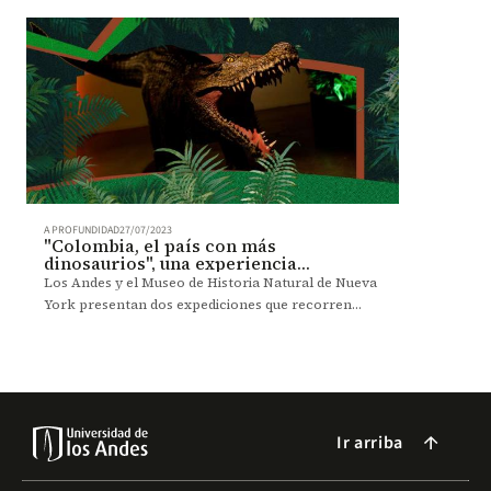
A PROFUNDIDAD
27/07/2023
"Colombia, el país con más
dinosaurios", una experiencia
sensorial
Los Andes y el Museo de Historia Natural de Nueva
York presentan dos expediciones que recorren
nuestro pasado geológico. Visítela hasta el 25 de
agosto.
Ir arriba
arrow_forward