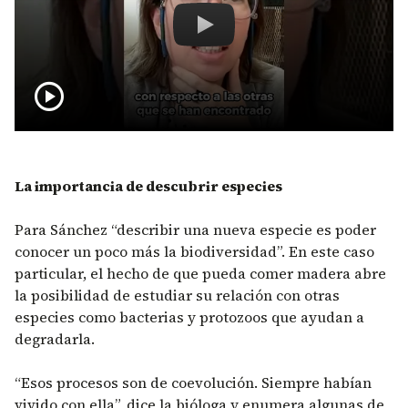
Un nuevo insecto en lo
play_circle
La importancia de descubrir especies
Para Sánchez “describir una nueva especie es poder
conocer un poco más la biodiversidad”. En este caso
particular, el hecho de que pueda comer madera abre
la posibilidad de estudiar su relación con otras
especies como bacterias y protozoos que ayudan a
degradarla.
“Esos procesos son de coevolución. Siempre habían
vivido con ella”, dice la bióloga y enumera algunas de