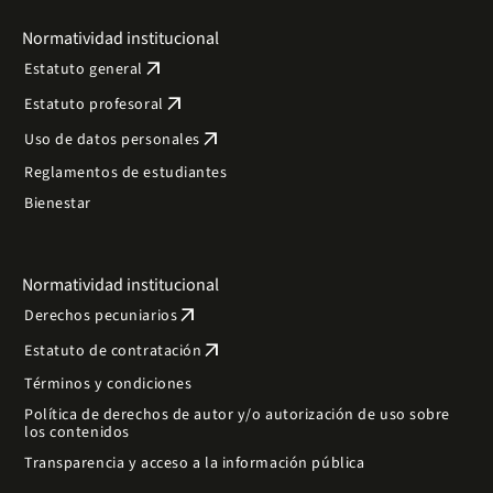
Normatividad institucional
arrow_outward
Estatuto general
arrow_outward
Estatuto profesoral
arrow_outward
Uso de datos personales
Reglamentos de estudiantes
Bienestar
Normatividad institucional
arrow_outward
Derechos pecuniarios
arrow_outward
Estatuto de contratación
Términos y condiciones
Política de derechos de autor y/o autorización de uso sobre
los contenidos
Transparencia y acceso a la información pública