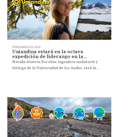
PERSONAS
23/01/2025
Uniandina estará en la octava
expedición de liderazgo en la
Antártica
Natalia Atuesta Escobar, ingeniera ambiental y
bióloga de la Universidad de los Andes, será la
única colombiana en la octava expedición de
Homeward Bound a la Antártica en 2025. Esta
iniciativa busca empoderar a mujeres en STEMM
para liderar el cambio hacia un futuro sostenible,
fortaleciendo sus habilidades de liderazgo para
enfrentar desafíos globales como el cambio
climático y la pérdida de biodiversidad.