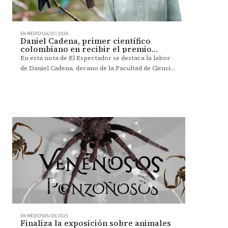
EN MEDIOS
16/07/2026
Daniel Cadena, primer científico
colombiano en recibir el premio
William Brester
En esta nota de El Espectador se destaca la labor
de Daniel Cadena, decano de la Facultad de Ciencias
de la Universidad de los Andes, tras recibir el
premio más importante de la Asociación
Americana de Ornitología.
EN MEDIOS
05/09/2025
Finaliza la exposición sobre animales