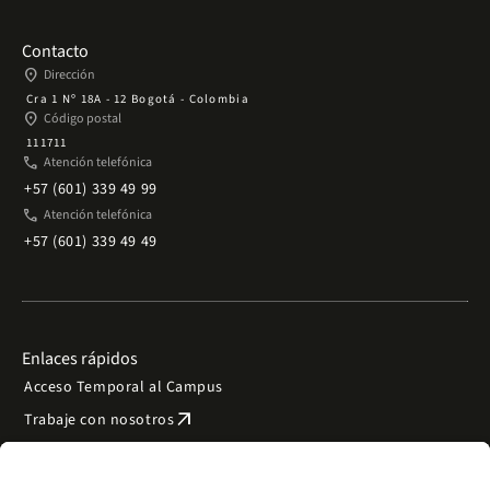
Contacto
place
Dirección
Cra 1 Nº 18A - 12 Bogotá - Colombia
place
Código postal
111711
phone
Atención telefónica
+57 (601) 339 49 99
phone
Atención telefónica
+57 (601) 339 49 49
Enlaces rápidos
Acceso Temporal al Campus
arrow_outward
Trabaje con nosotros
arrow_outward
Emergencias
Preguntas frecuentes