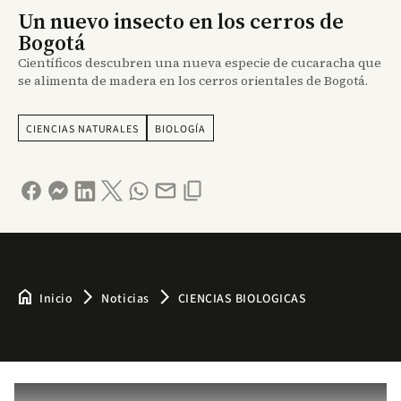
Un nuevo insecto en los cerros de
Bogotá
Científicos descubren una nueva especie de cucaracha que
se alimenta de madera en los cerros orientales de Bogotá.
CIENCIAS NATURALES
BIOLOGÍA
home
arrow_forward_ios
arrow_forward_ios
Inicio
Noticias
CIENCIAS BIOLOGICAS
Remote video URL