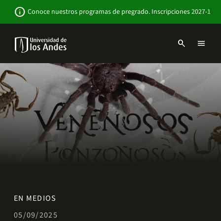
Pasar
Newsbar
info
Conoce nuestros programas de pregrado. Inscripciones 2027-1
al
contenido
principal
search
menu
Menu
links
Navbar
-
Sitio
Institucional
EN MEDIOS
05/09/2025