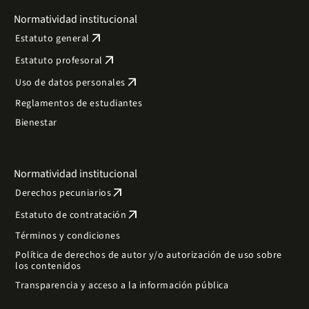
Normatividad institucional
arrow_outward
Estatuto general
arrow_outward
Estatuto profesoral
arrow_outward
Uso de datos personales
Reglamentos de estudiantes
Bienestar
Normatividad institucional
arrow_outward
Derechos pecuniarios
arrow_outward
Estatuto de contratación
Términos y condiciones
Política de derechos de autor y/o autorización de uso sobre
los contenidos
Transparencia y acceso a la información pública