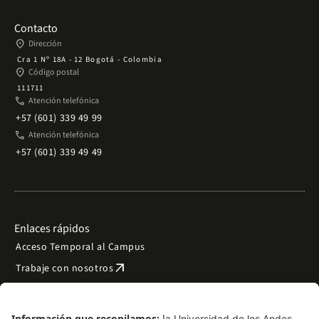
Contacto
place
Dirección
Cra 1 Nº 18A - 12 Bogotá - Colombia
place
Código postal
111711
phone
Atención telefónica
+57 (601) 339 49 99
phone
Atención telefónica
+57 (601) 339 49 49
Enlaces rápidos
Acceso Temporal al Campus
arrow_outward
Trabaje con nosotros
arrow_outward
Emergencias
Preguntas frecuentes