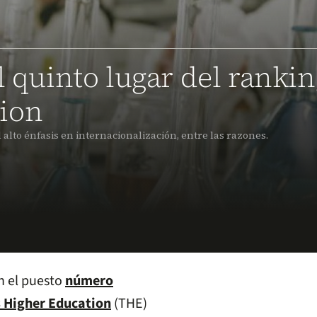
l quinto lugar del ranki
ion
l alto énfasis en internacionalización, entre las razones.
n el puesto
número
s Higher Education
(THE)