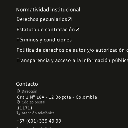
Normatividad institucional
Derechos pecuniarios
arrow_outward
Estatuto de contratación
arrow_outward
Términos y condiciones
Política de derechos de autor y/o autorización
Transparencia y acceso a la información públic
Contacto
place
Dirección
Cra 1 Nº 18A - 12 Bogotá - Colombia
place
Código postal
111711
phone
Atención telefónica
+57 (601) 339 49 99