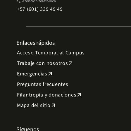
phone
Atención telefónica
+57 (601) 339 49 49
Enlaces rápidos
Acceso Temporal al Campus
Trabaje con nosotros
arrow_outward
Emergencias
arrow_outward
Preguntas frecuentes
Filantropía y donaciones
arrow_outward
Mapa del sitio
arrow_outward
Síguenos