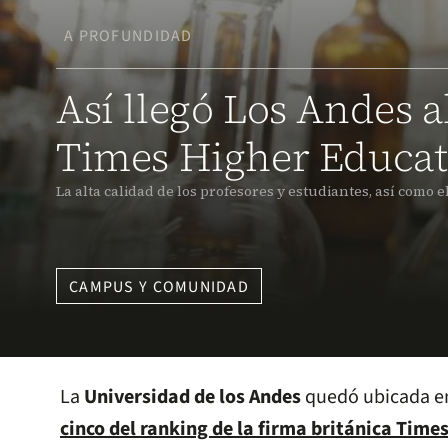
A PROFUNDIDAD
Así llegó Los Andes a
Times Higher Educat
La alta calidad de los profesores y estudiantes, así como e
CAMPUS Y COMUNIDAD
La
Universidad de los Andes
quedó ubicada e
cinco del ranking de la firma británica Time