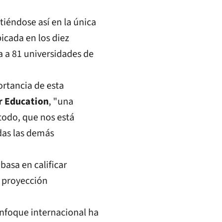
tiéndose así en la única
cada en los diez
a a 81 universidades de
ortancia de esta
r Education
, "una
todo, que nos está
das las demás
basa en calificar
 proyección
enfoque internacional ha