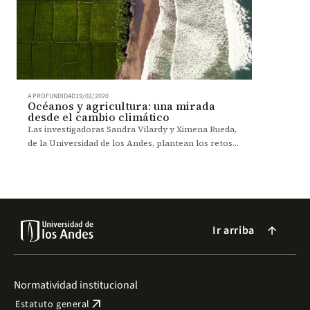
A PROFUNDIDAD
19/02/2020
Océanos y agricultura: una mirada
desde el cambio climático
Las investigadoras Sandra Vilardy y Ximena Rueda,
de la Universidad de los Andes, plantean los retos
de la humanidad ante el planeta.
Ir arriba
arrow_forward
Normatividad institucional
arrow_outward
Estatuto general