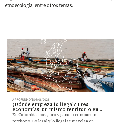
etnoecología, entre otros temas.
A PROFUNDIDAD
08/08/2025
¿Dónde empieza lo ilegal? Tres
economías, un mismo territorio en
disputa
En Colombia, coca, oro y ganado comparten
territorio. Lo legal y lo ilegal se mezclan en
paisajes donde ya no hay fronteras claras.