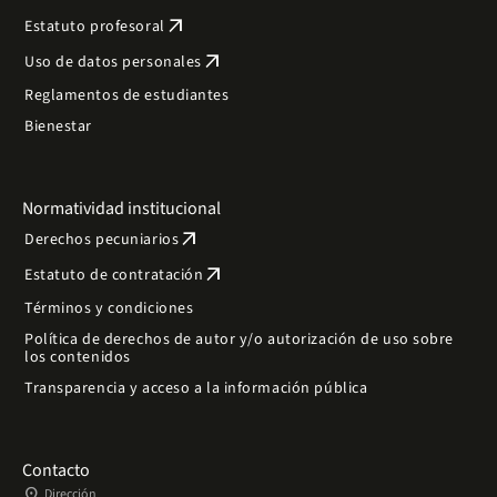
arrow_outward
Estatuto profesoral
arrow_outward
Uso de datos personales
Reglamentos de estudiantes
Bienestar
Normatividad institucional
arrow_outward
Derechos pecuniarios
arrow_outward
Estatuto de contratación
Términos y condiciones
Política de derechos de autor y/o autorización de uso sobre
los contenidos
Transparencia y acceso a la información pública
Contacto
place
Dirección