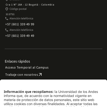
Cra 1 Nº 18A - 12 Bogotá - Colombia
place
Código postal
111711
phone
Atención telefónica
+57 (601) 339 49 99
phone
Atención telefónica
+57 (601) 339 49 49
Enlaces rápidos
Acceso Temporal al Campus
arrow_outward
Trabaje con nosotros
arrow_outward
Emergencias
Preguntas frecuentes
arrow_outward
Filantropía y donaciones
arrow_outward
Mapa del sitio