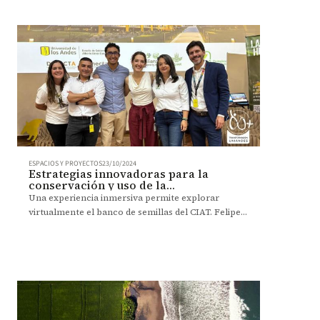
ESPACIOS Y PROYECTOS
23/10/2024
Estrategias innovadoras para la
conservación y uso de la
agrobiodiversidad
Una experiencia inmersiva permite explorar
virtualmente el banco de semillas del CIAT. Felipe
Roa, doctor en Desarrollo Internacional, y el
equipo de Conéctate de la Universidad de los Andes,
facilitaron el uso de la tecnología.