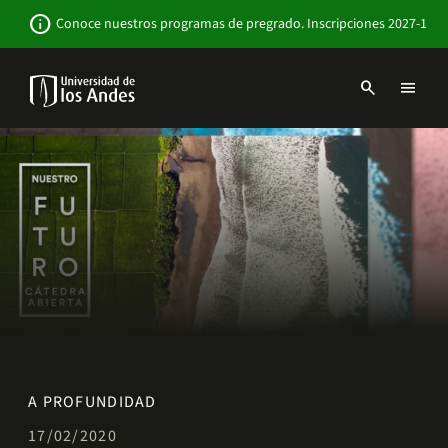
Pasar
Newsbar
info
Conoce nuestros programas de pregrado. Inscripciones 2027-1
al
contenido
principal
search
menu
Menu
links
Navbar
-
Sitio
Institucional
A PROFUNDIDAD
17/02/2020