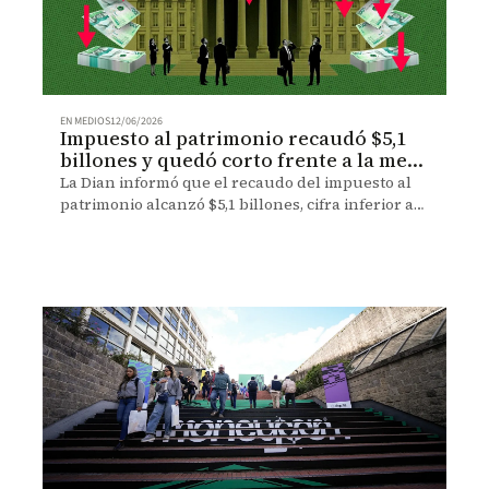
EN MEDIOS
12/06/2026
Impuesto al patrimonio recaudó $5,1
billones y quedó corto frente a la meta
del Gobierno
La Dian informó que el recaudo del impuesto al
patrimonio alcanzó $5,1 billones, cifra inferior a
los $8,3 billones que esperaba el Gobierno para
financiar la emergencia económica por la ola
invernal. Expertos advierten posibles efectos
sobre las cuentas fiscales.