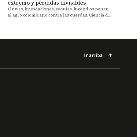
extremo y pérdidas invisibles
Lluvias, inundaciones, sequías, incendios ponen
al agro colombiano contra las cuerdas. Ciencia de
datos y finanzas del clima pueden cambiar el
futuro.
Ir arriba
arrow_forward