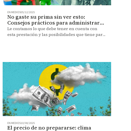
EN MEDIOS
05/12/2025
No gaste su prima sin ver esto:
Consejos prácticos para administrar
su dinero
Le contamos lo que debe tener en cuenta con
esta prestación y las posibilidades que tiene para
darle uso.
EN MEDIOS
10/08/2025
El precio de no prepararse: clima