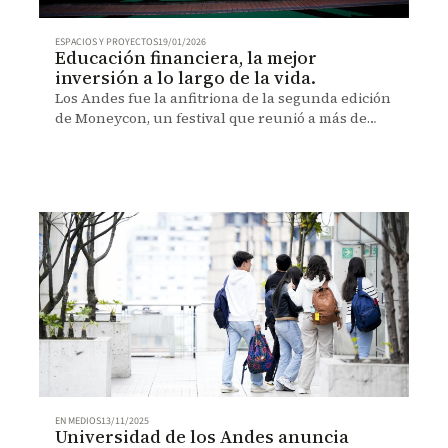
ESPACIOS Y PROYECTOS
19/01/2026
Educación financiera, la mejor
inversión a lo largo de la vida.
Los Andes fue la anfitriona de la segunda edición
de Moneycon, un festival que reunió a más de
5.000 asistentes en más de 100 charlas, talleres y
experiencias interactivas sobre finanzas,
inversión y productividad, organizado junto a
Mis Propias Finanzas y Páramo Lab.
EN MEDIOS
13/11/2025
Universidad de los Andes anuncia