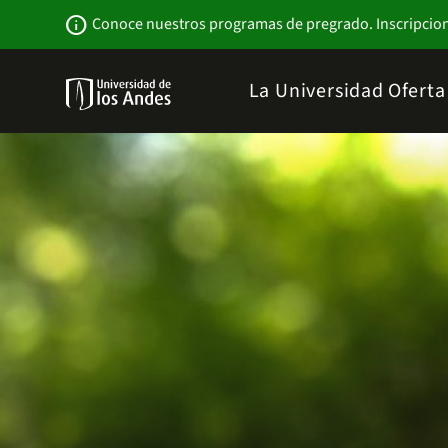
Pasar
Newsbar
info
Conoce nuestros programas de pregrado. Inscripcio
al
contenido
principal
Menu
La Universidad
Ofert
links
Navbar
-
Sitio
Institucional