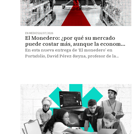
EN MEDIOS
16/07/2026
El Monedero: ¿por qué su mercado
puede costar más, aunque la economía
esté creciendo?
En esta nueva entrega de ‘El monedero’ en
Portafolio, David Pérez-Reyna, profesor de la
Facultad de Economía de la Universidad de los
Andes, habla de la inflación y de cómo puede
aparecer incluso en periodos de mayor actividad
económica.