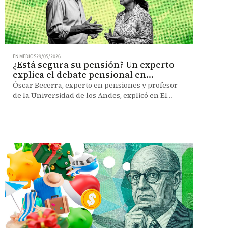
EN MEDIOS
29/05/2026
¿Está segura su pensión? Un experto
explica el debate pensional en
Colombia
Óscar Becerra, experto en pensiones y profesor
de la Universidad de los Andes, explicó en El
Espectador qué está pasando con el sistema
pensional en Colombia y qué decisiones deben
tomar los usuarios en este escenario.