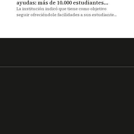
ayudas: más de 10.000 estudiantes
recibirán becas y apoyos financieros
La institución indicó que tiene como objetivo
en 2026
seguir ofreciéndole facilidades a sus estudiantes
para que reciban educación de la mejor calidad.