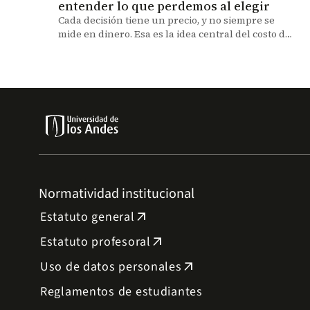
entender lo que perdemos al elegir
Cada decisión tiene un precio, y no siempre se
mide en dinero. Esa es la idea central del costo de
oportunidad, un concepto económico que explica
cómo las elecciones que hacemos (grandes o
pequeñas) implican renunciar a otras
alternativas posibles.
Normatividad institucional
Estatuto general
arrow_outward
Estatuto profesoral
arrow_outward
Uso de datos personales
arrow_outward
Reglamentos de estudiantes