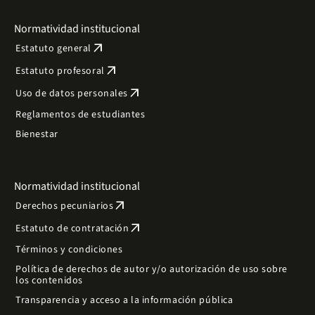
Normatividad institucional
arrow_outward
Estatuto general
arrow_outward
Estatuto profesoral
arrow_outward
Uso de datos personales
Reglamentos de estudiantes
Bienestar
Normatividad institucional
arrow_outward
Derechos pecuniarios
arrow_outward
Estatuto de contratación
Términos y condiciones
Política de derechos de autor y/o autorización de uso sobre
los contenidos
Transparencia y acceso a la información pública