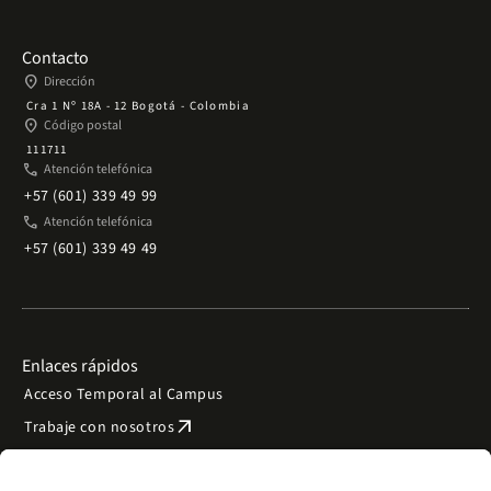
Contacto
place
Dirección
Cra 1 Nº 18A - 12 Bogotá - Colombia
place
Código postal
111711
phone
Atención telefónica
+57 (601) 339 49 99
phone
Atención telefónica
+57 (601) 339 49 49
Enlaces rápidos
Acceso Temporal al Campus
arrow_outward
Trabaje con nosotros
arrow_outward
Emergencias