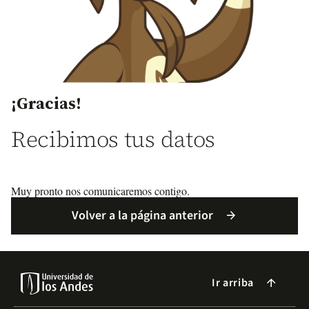
¡Gracias!
Recibimos tus datos
Muy pronto nos comunicaremos contigo.
Volver a la página anterior
arrow_forward
Ir arriba
arrow_forward