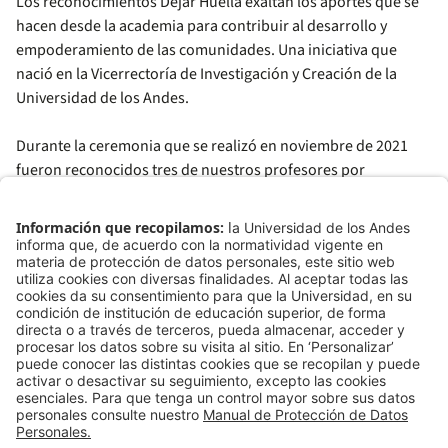
Los reconocimientos Dejar Huella exaltan los aportes que se
hacen desde la academia para contribuir al desarrollo y
empoderamiento de las comunidades. Una iniciativa que
nació en la Vicerrectoría de Investigación y Creación de la
Universidad de los Andes.
Durante la ceremonia que se realizó en noviembre de 2021
fueron reconocidos tres de nuestros profesores por
su trayectoria académica: Elvia Vargas, Claudia Montilla y
Miguel Urrutia.
También fueron destacados cinco proyectos de impacto que
han dejado huella en la sociedad: Atarraya STEM, de la
Facultad de Arquitectura y Diseño; Semillas de Apego, de la
Facultad de Economía; Modelo de Agronegocios Sostenibles,
de la Facultad de Administración y el Departamento de
Ingeniería Industrial; Re-expedición Colombia, de la Facultad
de Ciencias. El reconocimiento especial fue para el Proyecto
CoVIDA.