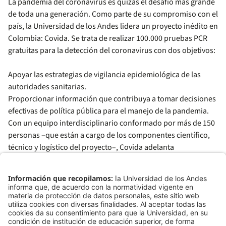
La pandemia del coronavirus es quizás el desafío más grande
de toda una generación. Como parte de su compromiso con el
país, la Universidad de los Andes lidera un proyecto inédito en
Colombia: Covida. Se trata de realizar 100.000 pruebas PCR
gratuitas para la detección del coronavirus con dos objetivos:
Apoyar las estrategias de vigilancia epidemiológica de las
autoridades sanitarias.
Proporcionar información que contribuya a tomar decisiones
efectivas de política pública para el manejo de la pandemia.
Con un equipo interdisciplinario conformado por más de 150
personas –que están a cargo de los componentes científico,
técnico y logístico del proyecto–, Covida adelanta
una estrategia de vigilancia epidemiológica activa: rastrea el
virus en poblaciones que, por su trabajo y alta movilidad en
lugares públicos, tienen alto riesgo de contagio y, sin
presentar síntomas, pueden estar contagiados y convertirse
en dispersores del virus. Esto ha permitido –en alianza con las
autoridades sanitarias– promover el aislamiento social,