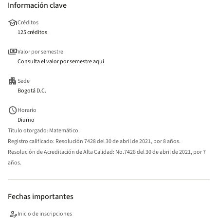
Información clave
school
Créditos
125 créditos
payments
Valor por semestre
Consulta el valor por semestre aquí
apartment
Sede
Bogotá D.C.
schedule
Horario
Diurno
Título otorgado:
Matemático.
Registro calificado:
Resolución 7428 del 30 de abril de 2021, por 8 años.
Resolución de Acreditación de Alta Calidad:
No.7428 del 30 de abril de 2021, por 7
años.
Fechas importantes
person_edit
Inicio de inscripciones