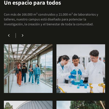
financieros
Un espacio para todos
Accede a facilidades que te permitirán
Con más de 166.000 m² construidos y 21.000 m² de laboratorios y
enfocarte en lo más importante: tu formación
talleres, nuestro campus está diseñado para potenciar la
académica.
investigación, la creación y el bienestar de toda la comunidad.
chevron_left
chevron_right