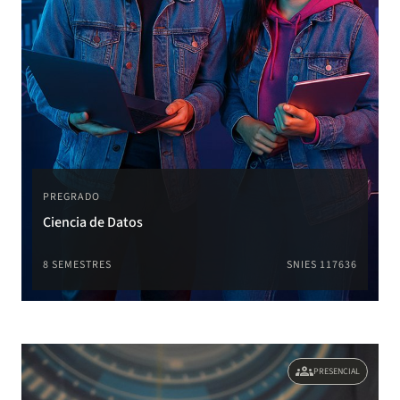
PREGRADO
Ciencia de Datos
8 SEMESTRES
SNIES 117636
groups
PRESENCIAL