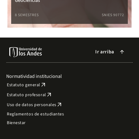
Geociencias
8 SEMESTRES
SNIES 90772
Ir arriba
arrow_forward
Normatividad institucional
arrow_outward
Estatuto general
arrow_outward
Estatuto profesoral
arrow_outward
Uso de datos personales
Reglamentos de estudiantes
Bienestar