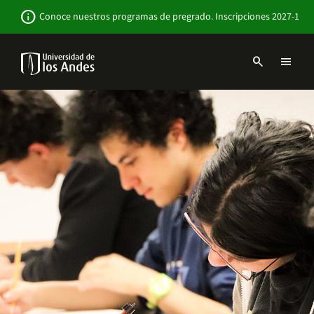
Pasar
Newsbar
info
Conoce nuestros programas de pregrado. Inscripciones 2027-1
al
contenido
principal
search
menu
Menu
links
Navbar
-
Sitio
Institucional