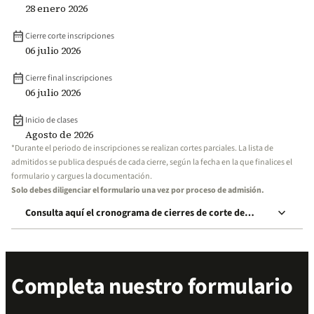
28 enero 2026
date_range
Cierre corte inscripciones
06 julio 2026
date_range
Cierre final inscripciones
06 julio 2026
event_available
Inicio de clases
Agosto de 2026
*Durante el periodo de inscripciones se realizan cortes parciales. La lista de
admitidos se publica después de cada cierre, según la fecha en la que finalices el
formulario y cargues la documentación.
Solo debes diligenciar el formulario una vez por proceso de admisión.
keyboard_arrow_down
Consulta aquí el cronograma de cierres de corte de
inscripción
Completa nuestro formulario