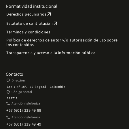
Normatividad institucional
arrow_outward
Derechos pecuniarios
arrow_outward
Estatuto de contratación
Términos y condiciones
Política de derechos de autor y/o autorización de uso sobre
los contenidos
Transparencia y acceso a la información pública
Contacto
place
Dirección
Cra 1 Nº 18A - 12 Bogotá - Colombia
place
Código postal
111711
phone
Atención telefónica
+57 (601) 339 49 99
phone
Atención telefónica
+57 (601) 339 49 49