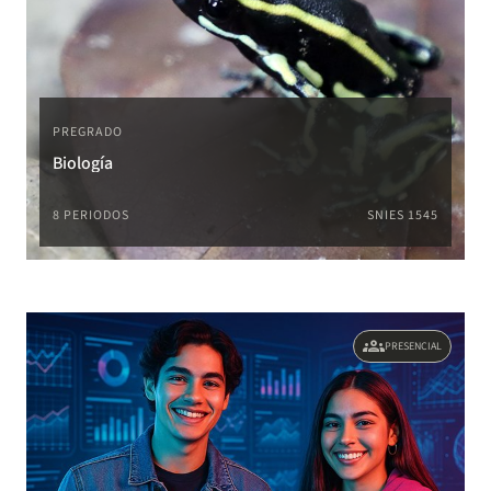
PREGRADO
Biología
8 PERIODOS
SNIES 1545
groups
PRESENCIAL