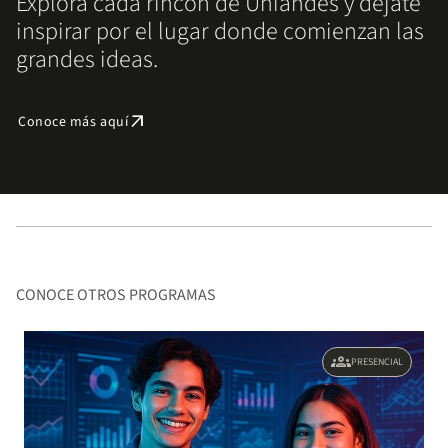
Explora cada rincón de Uniandes y déjate
inspirar por el lugar donde comienzan las
grandes ideas.
arrow_outward
Conoce más aquí
CONOCE OTROS PROGRAMAS
groups
PRESENCIAL