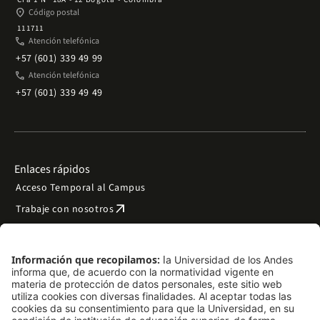
place
Código postal
111711
phone
Atención telefónica
+57 (601) 339 49 99
phone
Atención telefónica
+57 (601) 339 49 49
Enlaces rápidos
Acceso Temporal al Campus
arrow_outward
Trabaje con nosotros
arrow_outward
Emergencias
Preguntas frecuentes
arrow_outward
Filantropía y donaciones
arrow_outward
Mapa del sitio