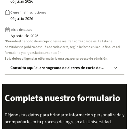
06 julio 2026
date_range
Cierre final inscripciones
06 julio 2026
event_available
Inicio de clases
Agosto de 2026
*Durante el periodo de inscripciones se realizan cortes parciales. La lista de
admitidos se publica después de cada cierre, según la fecha en la que finalices el
formulario y cargues la documentación.
Solo debes diligenciar el formulario una vez por proceso de admisión.
keyboard_arrow_down
Consulta aquí el cronograma de cierres de corte de
inscripción
Completa nuestro formulario
Déjanos tus datos para brindarte información personalizada y
acompañarte en tu proceso de ingreso a la Universidad.