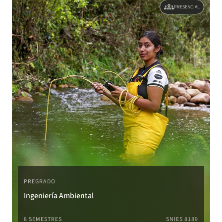
groups
PRESENCIAL
PREGRADO
Ingeniería Ambiental
8 SEMESTRES
SNIES 8189