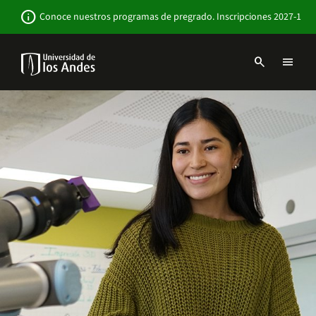
Pasar
Newsbar
info
Conoce nuestros programas de pregrado. Inscripciones 2027-1
al
contenido
principal
search
menu
Menu
links
Navbar
-
Sitio
Institucional