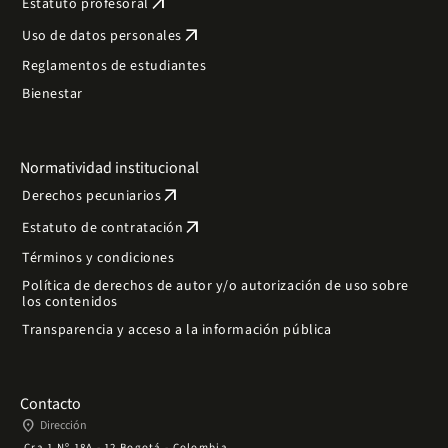
arrow_outward
Estatuto profesoral
arrow_outward
Uso de datos personales
Reglamentos de estudiantes
Bienestar
Normatividad institucional
arrow_outward
Derechos pecuniarios
arrow_outward
Estatuto de contratación
Términos y condiciones
Política de derechos de autor y/o autorización de uso sobre
los contenidos
Transparencia y acceso a la información pública
Contacto
place
Dirección
Cra 1 Nº 18A - 12 Bogotá - Colombia