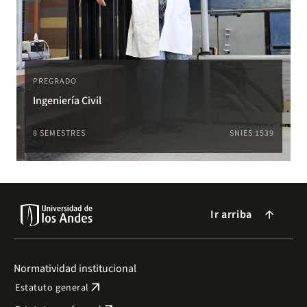
PREGRADO
Ingeniería Civil
8 SEMESTRES
SNIES 1539
Ir arriba
arrow_forward
Normatividad institucional
arrow_outward
Estatuto general