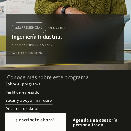
groups
PRESENCIAL
PREGRADO
Ingeniería Industrial
8 SEMESTRES
SNIES 1542
FACULTAD DE INGENIERÍA
Conoce más sobre este programa
Sobre el programa
Perfil de egresado
Becas y apoyo financiero
Déjanos tus datos
¡Inscríbete ahora!
Agenda una asesoría
personalizada