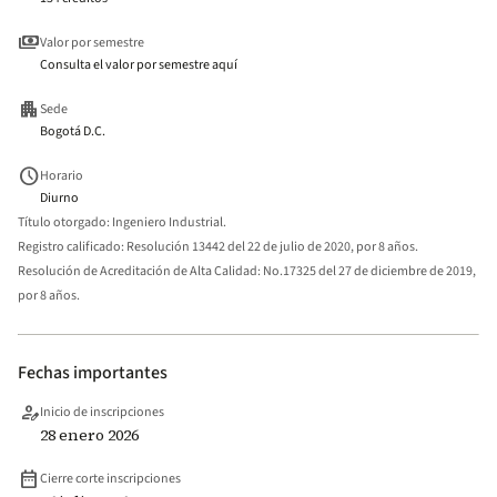
payments
Valor por semestre
Consulta el valor por semestre aquí
apartment
Sede
Bogotá D.C.
schedule
Horario
Diurno
Título otorgado:
Ingeniero Industrial.
Registro calificado:
Resolución 13442 del 22 de julio de 2020, por 8 años.
Resolución de Acreditación de Alta Calidad:
No.17325 del 27 de diciembre de 2019,
por 8 años.
Fechas importantes
person_edit
Inicio de inscripciones
28 enero 2026
date_range
Cierre corte inscripciones