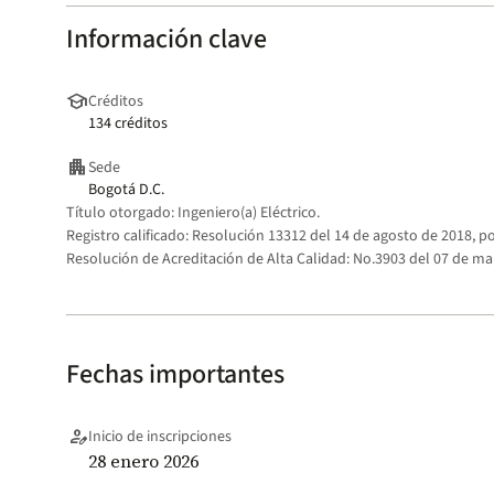
Información clave
school
Créditos
134 créditos
apartment
Sede
Bogotá D.C.
Título otorgado:
Ingeniero(a) Eléctrico.
Registro calificado:
Resolución 13312 del 14 de agosto de 2018, po
Resolución de Acreditación de Alta Calidad:
No.3903 del 07 de mar
Fechas importantes
person_edit
Inicio de inscripciones
28 enero 2026