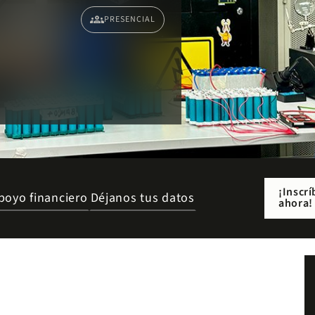
groups
PRESENCIAL
¡Inscrí
poyo financiero
Déjanos tus datos
ahora!