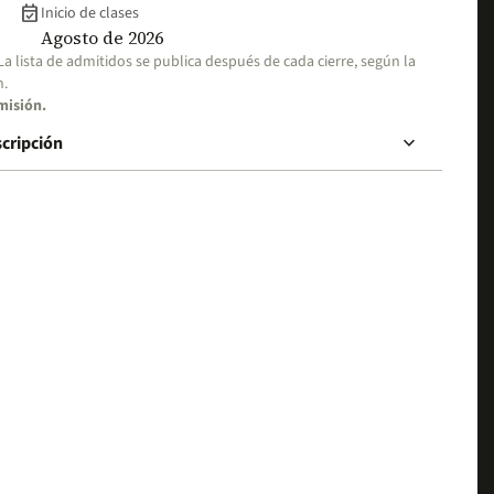
event_available
Inicio de clases
Agosto de 2026
 La lista de admitidos se publica después de cada cierre, según la
n.
misión.
keyboard_arrow_down
scripción