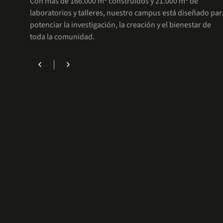
Con más de 166.000 m² construidos y 21.000 m² de
laboratorios y talleres, nuestro campus está diseñado par
potenciar la investigación, la creación y el bienestar de
toda la comunidad.
chevron_left
chevron_right