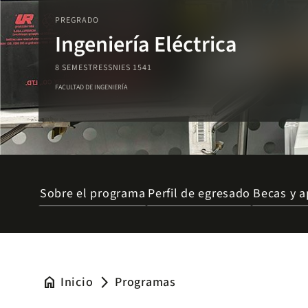
PREGRADO
Ingeniería Eléctrica
8 SEMESTRES
SNIES 1541
FACULTAD DE INGENIERÍA
Sobre el programa
Perfil de egresado
Becas y a
home
Inicio
Programas
arrow_forward_ios