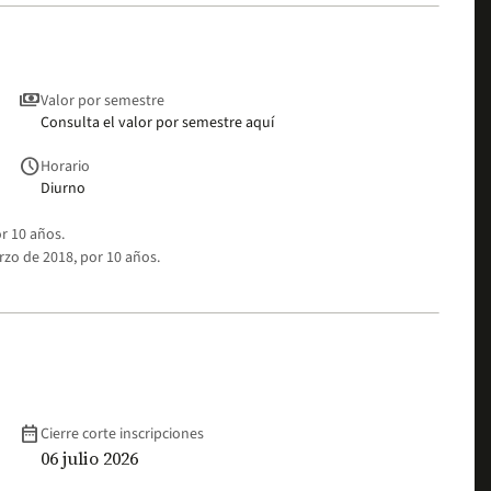
payments
Valor por semestre
Consulta el valor por semestre aquí
schedule
Horario
Diurno
r 10 años.
zo de 2018, por 10 años.
date_range
Cierre corte inscripciones
06 julio 2026