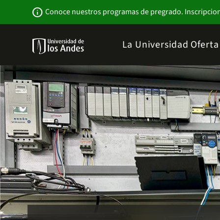
Pasar
Newsbar
info
Conoce nuestros programas de pregrado. Inscripcio
al
contenido
principal
Menu
La Universidad
Ofert
links
Navbar
-
Sitio
Institucional