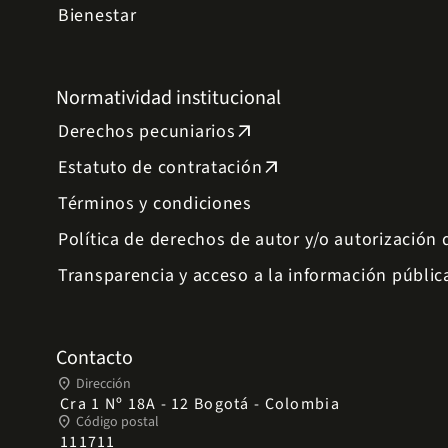
Bienestar
Normatividad institucional
Derechos pecuniarios
arrow_outward
Estatuto de contratación
arrow_outward
Términos y condiciones
Política de derechos de autor y/o autorización
Transparencia y acceso a la información públic
Contacto
place
Dirección
Cra 1 Nº 18A - 12 Bogotá - Colombia
place
Código postal
111711