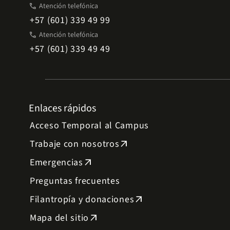
phone
Atención telefónica
+57 (601) 339 49 99
phone
Atención telefónica
+57 (601) 339 49 49
Enlaces rápidos
Acceso Temporal al Campus
Trabaje con nosotros
arrow_outward
Emergencias
arrow_outward
Preguntas frecuentes
Filantropía y donaciones
arrow_outward
Mapa del sitio
arrow_outward