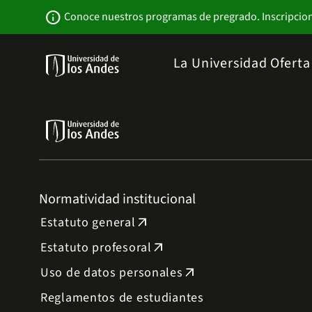
Pasar
Newsbar
info
Conoce nuestros programas de pregrado. Inscripcio
al
contenido
principal
Menu
La Universidad
Ofert
links
Navbar
-
Sitio
Institucional
Normatividad institucional
Estatuto general
arrow_outward
Estatuto profesoral
arrow_outward
Uso de datos personales
arrow_outward
Reglamentos de estudiantes